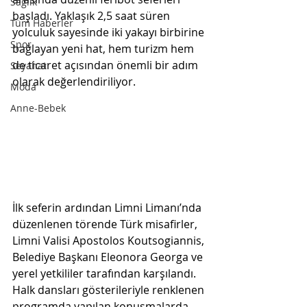
Sağlık
başladı. Yaklaşık 2,5 saat süren 
Tüm Haberler
yolculuk sayesinde iki yakayı birbirine 
Spor
bağlayan yeni hat, hem turizm hem 
de ticaret açısından önemli bir adım 
Seyahat
olarak değerlendiriliyor.
Moda
Anne-Bebek
İlk seferin ardından Limni Limanı’nda 
düzenlenen törende Türk misafirler, 
Limni Valisi Apostolos Koutsogiannis, 
Belediye Başkanı Eleonora Georga ve 
yerel yetkililer tarafından karşılandı. 
Halk dansları gösterileriyle renklenen 
programda yapılan konuşmalarda, 