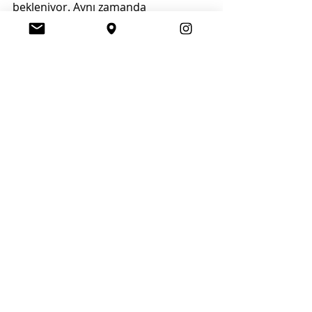
bekleniyor. Aynı zamanda 
Yunanistan’dan Çanakkale’ye gelecek 
turistlerin de şehir ekonomisine ve 
yerel esnafa canlılık kazandıracağı 
öngörülüyor.
Seyahat
Son Yazılar
Hepsini Gör