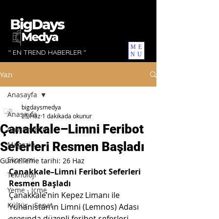
ME
" EN TREND HABERLER "
NU
Yazı
Anasayfa
bigdaysmedya
Anasayfa
25 Haz
1 dakikada okunur
Çanakkale–Limni Feribot
Gayrimenkul
Seferleri Resmen Başladı
Magazin
Ekonomi
Güncelleme tarihi:
26 Haz
Çanakkale–Limni Feribot Seferleri 
Teknoloji
Resmen Başladı
Yeme - İçme
Çanakkale’nin Kepez Limanı ile 
Kültür - Sanat
Yunanistan’ın Limni (Lemnos) Adası 
arasında düzenli feribot seferleri 