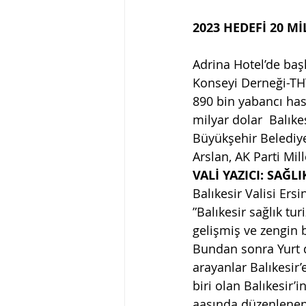
2023 HEDEFİ 20 M
Adrina Hotel’de baş
Konseyi Derneği-TH
890 bin yabancı hast
milyar dolar 
Balıke
Büyükşehir Belediy
Arslan, AK Parti Mil
VALİ YAZICI: SAĞL
Balıkesir Valisi Ersi
”Balıkesir sağlık tu
gelişmiş ve zengin b
Bundan sonra Yurt dı
arayanlar Balıkesir’
biri olan Balıkesir’
aasında düzenlenen 