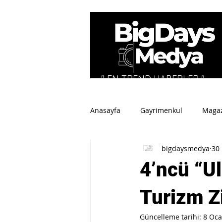
" EN TREND HABERLER "
Anasayfa
Gayrimenkul
Maga
bigdaysmedya
30 
Tüm Haberler
Spor
Sey
4’ncü “Ul
Turizm Z
Güncelleme tarihi:
8 Oca