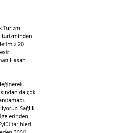
k Turizm 
 turizminden 
defimiz 20 
esir 
lman Hasan 
değinerek, 
çısından da çok 
tanıtamadı. 
iyoruz. Sağlık 
ölgelerinden 
lül tarihleri 
keden 300’ü 