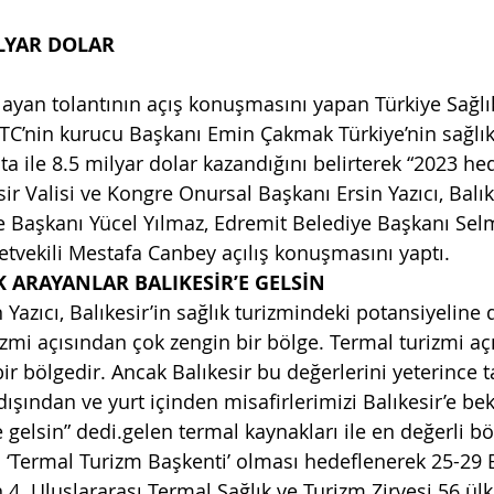
İLYAR DOLAR
layan tolantının açış konuşmasını yapan Türkiye Sağlı
TC’nin kurucu Başkanı Emin Çakmak Türkiye’nin sağlık
a ile 8.5 milyar dolar kazandığını belirterek “2023 he
sir Valisi ve Kongre Onursal Başkanı Ersin Yazıcı, Balık
e Başkanı Yücel Yılmaz, Edremit Belediye Başkanı Se
letvekili Mestafa Canbey açılış konuşmasını yaptı.
IK ARAYANLAR BALIKESİR’E GELSİN
n Yazıcı, Balıkesir’in sağlık turizmindeki potansiyeline 
rizmi açısından çok zengin bir bölge. Termal turizmi a
ir bölgedir. Ancak Balıkesir bu değerlerini yeterince 
şından ve yurt içinden misafirlerimizi Balıkesir’e bekl
e gelsin” dedi.gelen termal kaynakları ile en değerli b
in ‘Termal Turizm Başkenti’ olması hedeflenerek 25-29 Ey
4. Uluslararası Termal Sağlık ve Turizm Zirvesi 56 ül