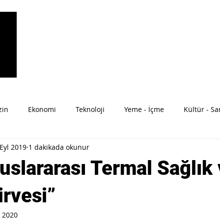
zin
Ekonomi
Teknoloji
Yeme - İçme
Kültür - Sa
Eyl 2019
1 dakikada okunur
ahat
Moda
Anne-Bebek
uslararası Termal Sağlık
irvesi”
 2020