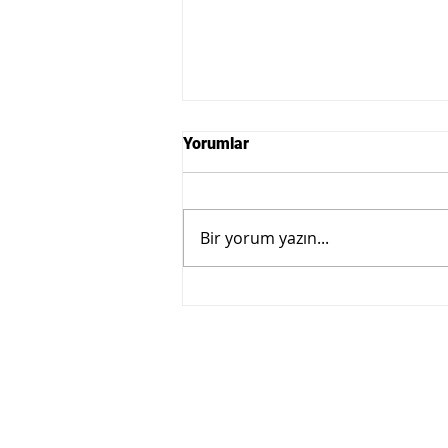
Yorumlar
Bir yorum yazın...
Turizm Yatırımlarının Küresel
Buluşması TIF 2026 11–12
Şubat’ta İstanbul’da
Gerçekleştirilecek