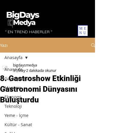
ME
" EN TREND HABERLER "
NU
Yazı
Anasayfa
bigdaysmedya
Anasayfa
31 May
2 dakikada okunur
8. Gastroshow Etkinliği
Gayrimenkul
Gastronomi Dünyasını
Magazin
Ekonomi
Buluşturdu
Teknoloji
Yeme - İçme
Kültür - Sanat