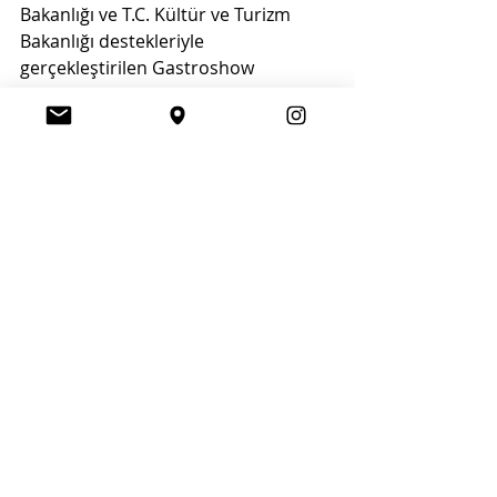
Bakanlığı ve T.C. Kültür ve Turizm 
Bakanlığı destekleriyle 
gerçekleştirilen Gastroshow 
etkinlikleri, bugüne kadar Dubai, 
Nepal, Moskova, Romanya, Ukrayna 
ve Burkina Faso gibi birçok ülkede 
düzenlenerek Türk gastronomisinin 
uluslararası tanıtımına katkı sundu.
New York Türkevi’nde gerçekleşen 8. 
Gastroshow, Türk mutfağının küresel 
ölçekte artan etkisini bir kez daha 
gözler önüne sererken, gastronomi 
diplomasisinin de güçlü 
örneklerinden biri olarak 
değerlendirildi.
Yeme - İçme