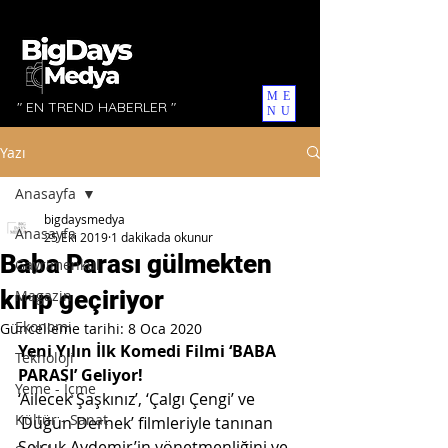
ME
" EN TREND HABERLER "
NU
Yazı
Anasayfa
bigdaysmedya
Anasayfa
25 Eki 2019
1 dakikada okunur
Baba Parası gülmekten
Gayrimenkul
kırıp geçiriyor
Magazin
Ekonomi
Güncelleme tarihi:
8 Oca 2020
Yeni Yılın İlk Komedi Filmi ‘BABA 
Teknoloji
PARASI’ Geliyor!
Yeme - İçme
‘Ailecek Şaşkınız’, ‘Çalgı Çengi’ ve 
Kültür - Sanat
‘Düğün Dernek’ filmleriyle tanınan 
Selçuk Aydemir’in yönetmenliğini ve 