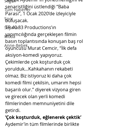
Sağlık
senaristliğini üstlendiği “Baba 
Tüm Haberler
Parası”, 1 Ocak 2020’de izleyiciyle 
Spor
buluşacak.
TR 40 33 Productions’ın 
Seyahat
yapımcılığında gerçekleşen filmin 
Moda
basın toplantısında konuşan baş rol 
Anne-Bebek
oyuncusu Murat Cemcir, “İlk defa 
aksiyon-komedi yapıyoruz. 
Çekimlerde çok koşturduk çok 
yorulduk…Kahkahanın rekabeti 
olmaz. Biz istiyoruz ki daha çok 
komedi filmi çekilsin, umarım hepsi 
başarılı olur.” diyerek vizyona giren 
ve girecek olan yerli komedi 
filmlerinden memnuniyetini dile 
getirdi.
‘Çok koşturduk, eğlenerek çektik’
Aydemir’in tüm filmlerinde birlikte 