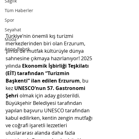
Sağlık
Tüm Haberler
Spor
Seyahat
Türkiye’nin önemli kış turizmi 
Moda
merkezlerinden biri olan Erzurum, 
Anne-Bebek
şimdi de mutfak kültürüyle dünya 
sahnesine çıkmaya hazırlanıyor! 2025 
yılında 
Ekonomik İşbirliği Teşkilatı 
(EİT) tarafından “Turizmin 
Başkenti” ilan edilen Erzurum
, bu 
kez 
UNESCO’nun 57. Gastronomi 
Şehri
 olmak için aday gösterildi.
Büyükşehir Belediyesi tarafından 
yapılan başvuru UNESCO tarafından 
kabul edilirken, kentin zengin mutfağı 
ve coğrafi işaretli lezzetleri 
uluslararası alanda daha fazla 