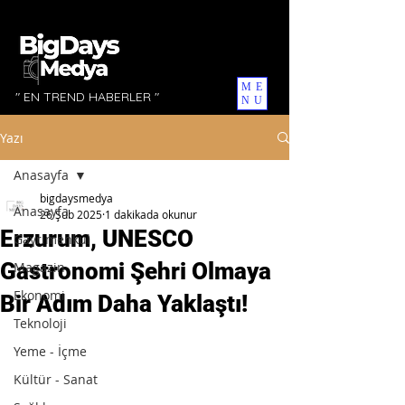
ME
" EN TREND HABERLER "
NU
Yazı
Anasayfa
bigdaysmedya
Anasayfa
26 Şub 2025
1 dakikada okunur
Erzurum, UNESCO
Gayrimenkul
Gastronomi Şehri Olmaya
Magazin
Ekonomi
Bir Adım Daha Yaklaştı!
Teknoloji
Yeme - İçme
Kültür - Sanat