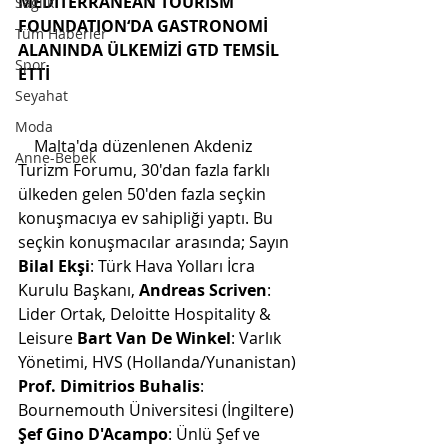
MEDITERRANEAN TOURISM 
Sağlık
FOUNDATION‘DA GASTRONOMİ 
Tüm Haberler
ALANINDA ÜLKEMİZİ GTD TEMSİL 
Spor
ETTİ
Seyahat
Moda
    Malta'da düzenlenen Akdeniz 
Anne-Bebek
Turizm Forumu, 30'dan fazla farklı 
ülkeden gelen 50'den fazla seçkin 
konuşmacıya ev sahipliği yaptı. Bu 
seçkin konuşmacılar arasında; Sayın 
Bilal Ekşi
: Türk Hava Yolları İcra 
Kurulu Başkanı, 
Andreas Scriven
: 
Lider Ortak, Deloitte Hospitality & 
Leisure 
Bart Van De Winkel
: Varlık 
Yönetimi, HVS (Hollanda/Yunanistan) 
Prof. Dimitrios Buhalis
: 
Bournemouth Üniversitesi (İngiltere) 
Şef Gino D'Acampo
: Ünlü Şef ve 