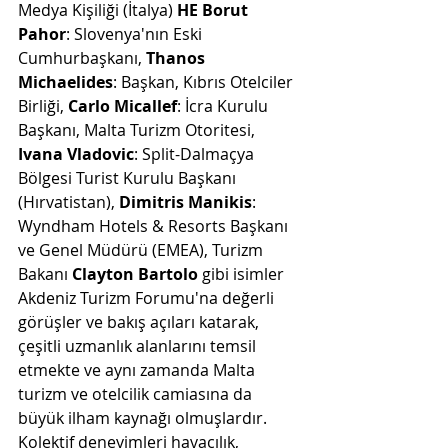
Medya Kişiliği (İtalya) 
HE Borut 
Pahor
: Slovenya'nın Eski 
Cumhurbaşkanı, 
Thanos 
Michaelides
: Başkan, Kıbrıs Otelciler 
Birliği, 
Carlo Micallef
: İcra Kurulu 
Başkanı, Malta Turizm Otoritesi, 
Ivana Vladovic
: Split-Dalmaçya 
Bölgesi Turist Kurulu Başkanı 
(Hırvatistan), 
Dimitris Manikis
: 
Wyndham Hotels & Resorts Başkanı 
ve Genel Müdürü (EMEA), Turizm 
Bakanı 
Clayton Bartolo
 gibi isimler 
Akdeniz Turizm Forumu'na değerli 
görüşler ve bakış açıları katarak, 
çeşitli uzmanlık alanlarını temsil 
etmekte ve aynı zamanda Malta 
turizm ve otelcilik camiasına da 
büyük ilham kaynağı olmuşlardır. 
Kolektif deneyimleri havacılık, 