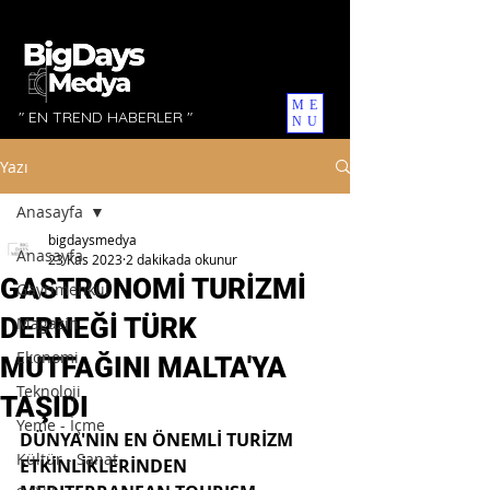
ME
" EN TREND HABERLER "
NU
Yazı
Anasayfa
bigdaysmedya
Anasayfa
23 Kas 2023
2 dakikada okunur
GASTRONOMİ TURİZMİ
Gayrimenkul
DERNEĞİ TÜRK
Magazin
Ekonomi
MUTFAĞINI MALTA'YA
Teknoloji
TAŞIDI
Yeme - İçme
DÜNYA'NIN EN ÖNEMLİ TURİZM 
Kültür - Sanat
ETKİNLİKLERİNDEN 