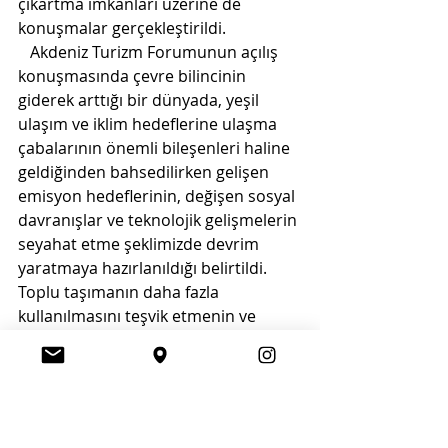
çıkartma imkanları üzerine de 
konuşmalar gerçekleştirildi.
   Akdeniz Turizm Forumunun açılış 
konuşmasında çevre bilincinin 
giderek arttığı bir dünyada, yeşil 
ulaşım ve iklim hedeflerine ulaşma 
çabalarının önemli bileşenleri haline 
geldiğinden bahsedilirken gelişen 
emisyon hedeflerinin, değişen sosyal 
davranışlar ve teknolojik gelişmelerin 
seyahat etme şeklimizde devrim 
yaratmaya hazırlanıldığı belirtildi. 
Toplu taşımanın daha fazla 
kullanılmasını teşvik etmenin ve 
seyahat uygulamalarını 
değiştirmenin yanı sıra köklü 
üreticiler ve endüstriler, piyasaya 
sürdükleri ürünlerde önemli 
değişiklikler yapmayı düşündükleri 