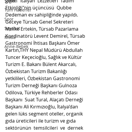
gelen "İtalyan  Lezzetleri  Tadım 
Sağlık
Etkinliği"nin üçüncüsü  Qubbe 
Tüm Haberler
Dedeman ev sahipliğinde yapıldı. 
Spor
Geceye Türsab Genel Sekreteri 
Seyahat
Melike Ertekin, Türsab Pazarlama 
Kordinatörü Levent Demirel, Türsab 
Moda
Gastronomi İhtisas Başkanı Ömer 
Anne-Bebek
Kartın,THY Nepal Müdürü Abdullah 
Tuncer Keçecioğlu, Sağlık ve Kültür 
Turizm E. Bakanı Bülent Akarcalı, 
Özbekistan Turizm Bakanlığı 
yetkilileri, Özbekistan Gastronomi  
Turizm Derneği Başkanı Gulnoza 
Odilova, Türkiye Rehberler Odası 
Başkanı  Suat Tural, Alaçatı Derneği 
Başkanı Ali Kırmızıoğlu, İtalya’dan 
gelen lüks segment oteller, organik 
gıda üreticileri ile turizm ve gıda 
sektörünün  temsilcileri  ve  dernek 