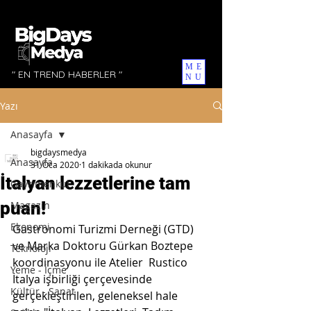
ME
" EN TREND HABERLER "
NU
Yazı
Anasayfa
bigdaysmedya
Anasayfa
31 Oca 2020
1 dakikada okunur
İtalyan lezzetlerine tam
Gayrimenkul
puan!
Magazin
Ekonomi
Gastronomi Turizmi Derneği (GTD) 
ve Marka Doktoru Gürkan Boztepe 
Teknoloji
koordinasyonu ile Atelier  Rustico 
Yeme - İçme
İtalya işbirliği çerçevesinde  
Kültür - Sanat
gerçekleştirilen, geleneksel hale 