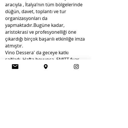
aracıyla , İtalya’nın tüm bölgelerinde 
düğün, davet, toplantı ve tur  
organizasyonları da 
yapmaktadır.Bugüne kadar, 
aristokrasi ve profesyonelliği öne 
çıkardığı birçok başarılı etkinliğe imza 
atmıştır.
Vino Dessera' da geceye katkı 
sağladı. Hafta boyunca, EMITT fuar 
alanı yanısıra ,  Qubbe Istanbul , 
Lifepark İzoletta ve Sezen Hanım 
Yalısı'nda tanıtımlar, çalıştaylar 
düzenlenecek olup, ikili görüşmeler,  
tadım ve yemek workshopları 
düzenlenecektir.
Yeme - İçme
Tüm Haberler