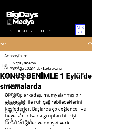
ME
" EN TREND HABERLER "
NU
Yazı
Anasayfa
bigdaysmedya
Anasayfa
24 Ağu 2023
1 dakikada okunur
KONUŞ BENİMLE 1 Eylül'de
Gayrimenkul
sinemalarda
Magazin
Ekonomi
Bir grup arkadaş, mumyalanmış bir 
el aracılığı ile ruh çağırabileceklerini 
Teknoloji
keşfederler. Başlarda çok eğlenceli ve 
Yeme - İçme
heyecanlı olsa da gruptan bir kişi 
Kültür - Sanat
fazla ileri gider ve dehşet verici 