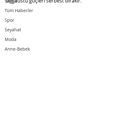
doğaüstü güçleri serbest bırakır.
Sağlık
Tüm Haberler
Spor
Seyahat
Moda
Anne-Bebek