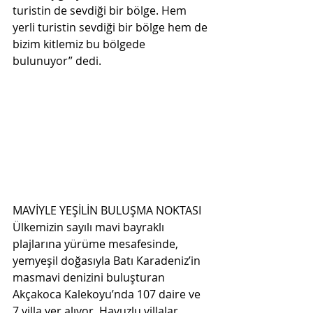
turistin de sevdiği bir bölge. Hem 
yerli turistin sevdiği bir bölge hem de 
bizim kitlemiz bu bölgede  
bulunuyor” dedi. 
MAVİYLE YEŞİLİN BULUŞMA NOKTASI 
Ülkemizin sayılı mavi bayraklı 
plajlarına yürüme mesafesinde, 
yemyeşil doğasıyla Batı Karadeniz’in  
masmavi denizini buluşturan 
Akçakoca Kalekoyu’nda 107 daire ve 
7 villa yer alıyor. Havuzlu villalar,  