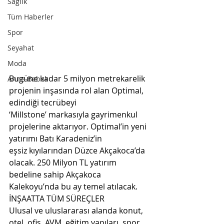
Sağlık
Tüm Haberler
Spor
Seyahat
Moda
Bugüne kadar 5 milyon metrekarelik 
Anne-Bebek
projenin inşasında rol alan Optimal, 
edindiği tecrübeyi  
‘Millstone’ markasıyla gayrimenkul 
projelerine aktarıyor. Optimal’in yeni 
yatırımı Batı Karadeniz’in  
eşsiz kıyılarından Düzce Akçakoca’da 
olacak. 250 Milyon TL yatırım 
bedeline sahip Akçakoca  
Kalekoyu’nda bu ay temel atılacak. 
İNŞAATTA TÜM SÜREÇLER 
Ulusal ve uluslararası alanda konut, 
otel, ofis, AVM, eğitim yapıları, spor 