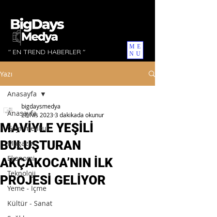
ME
" EN TREND HABERLER "
NU
Yazı
Anasayfa
bigdaysmedya
Anasayfa
28 Nis 2023
3 dakikada okunur
MAVİYLE YEŞİLİ
Gayrimenkul
BULUŞTURAN
Magazin
Ekonomi
AKÇAKOCA’NIN İLK
Teknoloji
PROJESİ GELİYOR
Yeme - İçme
Kültür - Sanat