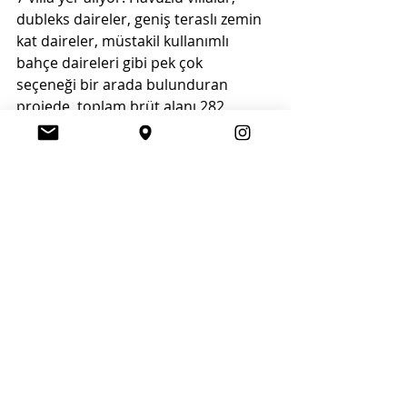
dubleks daireler, geniş teraslı zemin 
kat daireler, müstakil kullanımlı 
bahçe daireleri gibi pek çok  
seçeneği bir arada bulunduran 
projede, toplam brüt alanı 282 
metrekare olan 5+1 villa, 182  
metrekarelik 3+1 dubleks, 138 
metrekarelik 2+1 dubleks, 152 
metrekarelik 3+1 daire, 122, 133, 98 
ve  
88 metrekare büyüklüklerinde 2+1 
daire ile 89 metrekarelik 1+1 daire 
seçenekleri yer alıyor. 
DÖRT MEVSİMİN MERKEZİNDE 
Akçakoca, ulaşım açısından da çok 
merkezi bir konumda. İstanbul ya da 
Ankara’dan Kuzey Marmara  