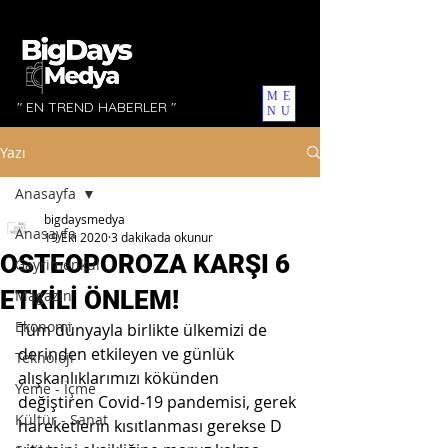
ME
" EN TREND HABERLER "
NU
Yazı
Anasayfa
bigdaysmedya
Anasayfa
19 Eki 2020
3 dakikada okunur
OSTEOPOROZA KARŞI 6
Gayrimenkul
ETKİLİ ÖNLEM!
Magazin
Ekonomi
Tüm dünyayla birlikte ülkemizi de 
derinden etkileyen ve günlük 
Teknoloji
alışkanlıklarımızı kökünden 
Yeme - İçme
değiştiren Covid-19 pandemisi, gerek 
Kültür - Sanat
hareketlerin kısıtlanması gerekse D 