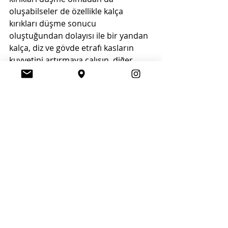
oluşabilseler de özellikle kalça 
kırıkları düşme sonucu 
oluştuğundan dolayısı ile bir yandan 
kalça, diz ve gövde etrafı kasların 
kuvvetini artırmaya çalışın, diğer 
yandan da denge egzersizleri 
yapmayı ihmal etmeyin.
Bu sorununuz varsa ayrıca 
dikkatli olun
Erkeklerde libido azlığı olması 
durumunda kemik sağlığı dikkatli bir 
şekilde gözden geçirilmelidir. Çünkü 
erkeklerde libido azlığı testesteron 
hormon azlığı ile ilintili olabilir. 
Testesteron hormonu ise kemik 
gelişimini etkileyen önemli bir 
hormondur. Dolayısı ile bunun 
düşüklüğünden dolayı ortaya 