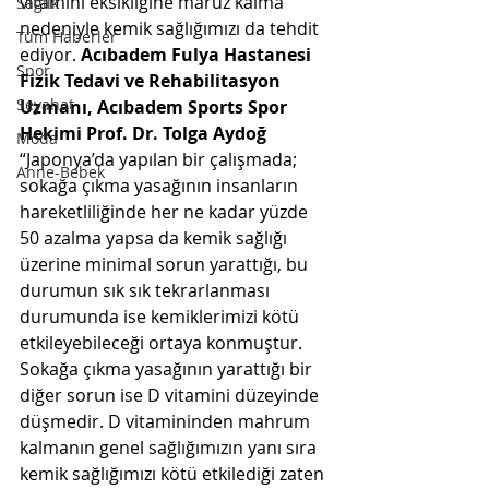
vitamini eksikliğine maruz kalma 
Sağlık
nedeniyle kemik sağlığımızı da tehdit 
Tüm Haberler
ediyor. 
Acıbadem Fulya Hastanesi 
Spor
Fizik Tedavi ve Rehabilitasyon 
Seyahat
Uzmanı, Acıbadem Sports Spor 
Hekimi Prof. Dr. Tolga Aydoğ
Moda
“Japonya’da yapılan bir çalışmada; 
Anne-Bebek
sokağa çıkma yasağının insanların 
hareketliliğinde her ne kadar yüzde 
50 azalma yapsa da kemik sağlığı 
üzerine minimal sorun yarattığı, bu 
durumun sık sık tekrarlanması 
durumunda ise kemiklerimizi kötü 
etkileyebileceği ortaya konmuştur. 
Sokağa çıkma yasağının yarattığı bir 
diğer sorun ise D vitamini düzeyinde 
düşmedir. D vitamininden mahrum 
kalmanın genel sağlığımızın yanı sıra 
kemik sağlığımızı kötü etkilediği zaten 