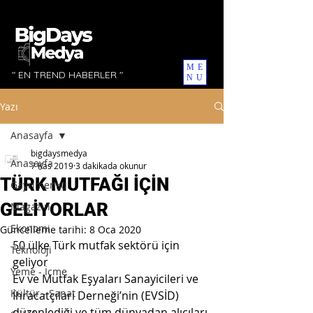
ME
" EN TREND HABERLER "
NU
Yazı
Anasayfa
bigdaysmedya
Anasayfa
7 Kas 2019
3 dakikada okunur
TÜRK MUTFAĞI İÇİN
Gayrimenkul
GELİYORLAR
Magazin
Ekonomi
Güncelleme tarihi:
8 Oca 2020
50 ülke Türk mutfak sektörü için 
Teknoloji
geliyor
Yeme - İçme
Ev ve Mutfak Eşyaları Sanayicileri ve 
Kültür - Sanat
İhracatçıları Derneği’nin (EVSİD) 
düzenlediği ve tüm dünyadan alıcıları 