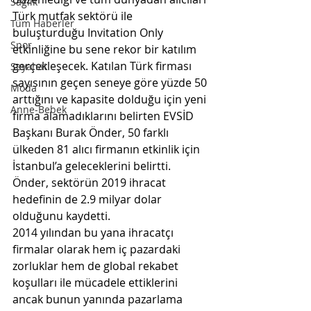
Sağlık
Türk mutfak sektörü ile 
Tüm Haberler
buluşturduğu Invitation Only 
Spor
etkinliğine bu sene rekor bir katılım 
gerçekleşecek. Katılan Türk firması 
Seyahat
sayısının geçen seneye göre yüzde 50 
Moda
arttığını ve kapasite dolduğu için yeni 
Anne-Bebek
firma alamadıklarını belirten EVSİD 
Başkanı Burak Önder, 50 farklı 
ülkeden 81 alıcı firmanın etkinlik için 
İstanbul’a geleceklerini belirtti. 
Önder, sektörün 2019 ihracat 
hedefinin de 2.9 milyar dolar 
olduğunu kaydetti.
2014 yılından bu yana ihracatçı 
firmalar olarak hem iç pazardaki 
zorluklar hem de global rekabet 
koşulları ile mücadele ettiklerini 
ancak bunun yanında pazarlama 