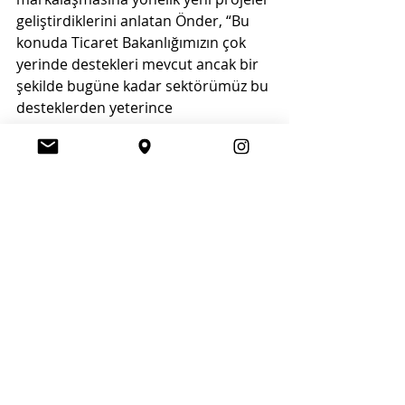
geliştirdiklerini anlatan Önder, “Bu 
konuda Ticaret Bakanlığımızın çok 
yerinde destekleri mevcut ancak bir 
şekilde bugüne kadar sektörümüz bu 
desteklerden yeterince 
faydalanamamış. Şimdi özel sektör, 
bizler ve Ticaret Bakanlığımız ile 
birlikte neler yapabiliriz, nasıl birim 
ihracat değerimizi arttırabiliriz, buna 
çalışacağız. dedi.
2020 HEDEFİ 3.3 MİLYAR DOLAR
B2B’lerin faydasını artırma 
konusunda öncelikle hazırlıklara 
erken başlamanın önemli olduğuna 
işaret eden Önder, “Belirli bir 
pazarda gerçekleştirilen B2B 
organizasyonunu ikinci ve hatta 
üçüncü yıl devam ettirdiğinizde 