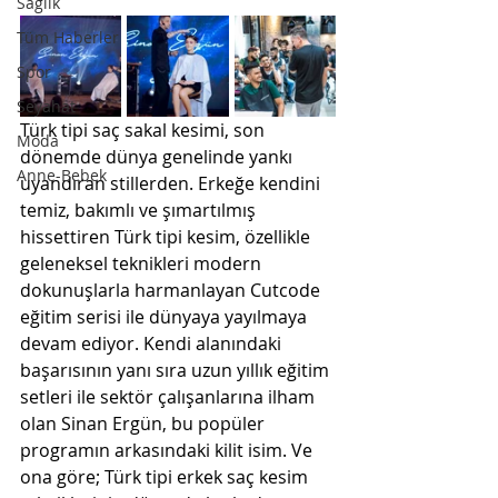
Sağlık
Tüm Haberler
Spor
Seyahat
Türk tipi saç sakal kesimi, son 
Moda
dönemde dünya genelinde yankı 
Anne-Bebek
uyandıran stillerden. Erkeğe kendini 
temiz, bakımlı ve şımartılmış 
hissettiren Türk tipi kesim, özellikle 
geleneksel teknikleri modern 
dokunuşlarla harmanlayan Cutcode 
eğitim serisi ile dünyaya yayılmaya 
devam ediyor. Kendi alanındaki 
başarısının yanı sıra uzun yıllık eğitim 
setleri ile sektör çalışanlarına ilham 
olan Sinan Ergün, bu popüler 
programın arkasındaki kilit isim. Ve 
ona göre; Türk tipi erkek saç kesim 