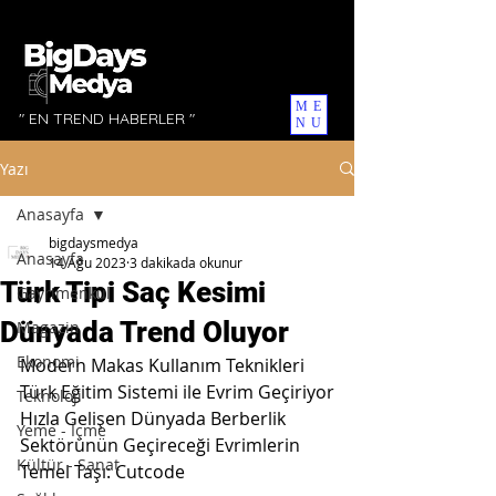
ME
" EN TREND HABERLER "
NU
Yazı
Anasayfa
bigdaysmedya
Anasayfa
14 Ağu 2023
3 dakikada okunur
Türk Tipi Saç Kesimi
Gayrimenkul
Dünyada Trend Oluyor
Magazin
Ekonomi
Modern Makas Kullanım Teknikleri 
Türk Eğitim Sistemi ile Evrim Geçiriyor
Teknoloji
Hızla Gelişen Dünyada Berberlik 
Yeme - İçme
Sektörünün Geçireceği Evrimlerin 
Kültür - Sanat
Temel Taşı: Cutcode