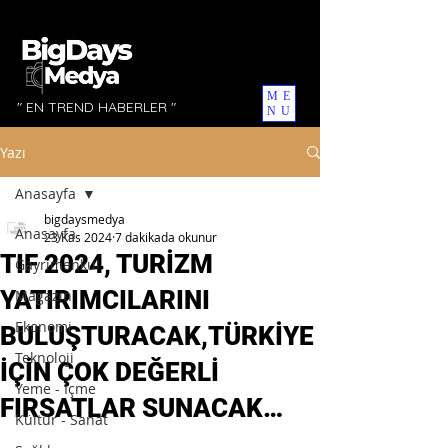
ME
" EN TREND HABERLER "
NU
Yazı
Anasayfa
bigdaysmedya
Anasayfa
23 Kas 2024
7 dakikada okunur
TIF 2024, TURİZM
Gayrimenkul
YATIRIMCILARINI
Magazin
Ekonomi
BULUŞTURACAK,TÜRKİYE
Teknoloji
İÇİN ÇOK DEĞERLİ
Yeme - İçme
FIRSATLAR SUNACAK…
Kültür - Sanat