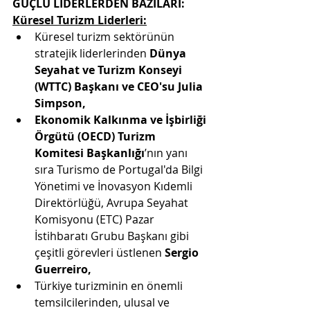
GÜÇLÜ LİDERLERDEN BAZILARI:   
Küresel Turizm Liderleri:
Küresel turizm sektörünün 
stratejik liderlerinden 
Dünya 
Seyahat ve Turizm Konseyi 
(WTTC) Başkanı ve CEO'su Julia 
Simpson, 
Ekonomik Kalkınma ve İşbirliği 
Örgütü (OECD) Turizm 
Komitesi Başkanlığı
’nın yanı 
sıra Turismo de Portugal'da Bilgi 
Yönetimi ve İnovasyon Kıdemli 
Direktörlüğü, Avrupa Seyahat 
Komisyonu (ETC) Pazar 
İstihbaratı Grubu Başkanı gibi 
çeşitli görevleri üstlenen 
Sergio 
Guerreiro, 
Türkiye turizminin en önemli 
temsilcilerinden, ulusal ve 