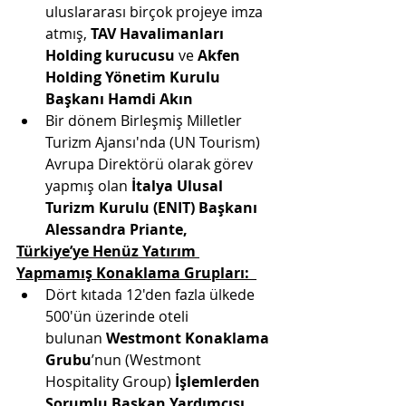
uluslararası birçok projeye imza 
atmış, 
TAV Havalimanları 
Holding kurucusu
 ve 
Akfen 
Holding Yönetim Kurulu 
Başkanı Hamdi Akın
Bir dönem Birleşmiş Milletler 
Turizm Ajansı'nda (UN Tourism) 
Avrupa Direktörü olarak görev 
yapmış olan 
İtalya Ulusal 
Turizm Kurulu (ENIT) Başkanı 
Alessandra Priante,
Türkiye’ye Henüz Yatırım 
Yapmamış Konaklama Grupları:  
Dört kıtada 12'den fazla ülkede 
500'ün üzerinde oteli 
bulunan 
Westmont Konaklama 
Grubu
’nun (Westmont 
Hospitality Group) 
İşlemlerden 
Sorumlu Başkan Yardımcısı 