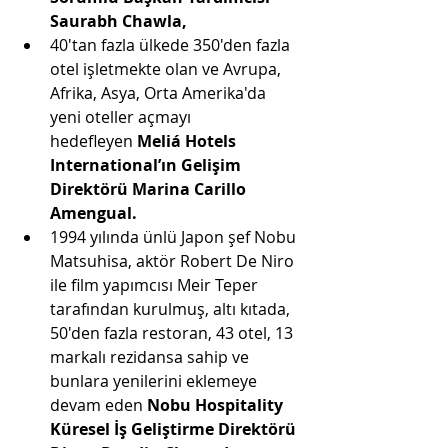
Saurabh Chawla, 
40'tan fazla ülkede 350'den fazla 
otel işletmekte olan ve Avrupa, 
Afrika, Asya, Orta Amerika'da 
yeni oteller açmayı 
hedefleyen 
Meliá Hotels 
International’ın Gelişim 
Direktörü Marina Carillo 
Amengual. 
1994 yılında ünlü Japon şef Nobu 
Matsuhisa, aktör Robert De Niro 
ile film yapımcısı Meir Teper 
tarafından kurulmuş, altı kıtada, 
50'den fazla restoran, 43 otel, 13 
markalı rezidansa sahip ve 
bunlara yenilerini eklemeye 
devam eden 
Nobu Hospitality 
Küresel İş Geliştirme Direktörü 