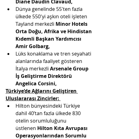
Diane Daudin Clavaud, 
Dünya genelinde 55'ten fazla 
ülkede 550'yi aşkın oteli işleten 
Tayland merkezli
 Minor Hotels 
Orta Doğu, Afrika ve Hindistan 
Kıdemli Başkan Yardımcısı 
Amir Golbarg, 
Lüks konaklama ve tren seyahati 
alanlarında faaliyet gösteren 
İtalya merkezli
 Arsenale Group 
İş Geliştirme Direktörü 
Angelica Corsini,
Türkiye’de Ağlarını Geliştiren 
Uluslararası Zincirler: 
Hilton bünyesindeki Türkiye 
dahil 40’tan fazla ülkede 830 
otelin sorumluluğunu 
üstlenen 
Hilton Kıta Avrupası 
Operasyonlarından Sorumlu 