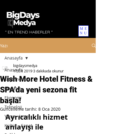
ME
" EN TREND HABERLER "
NU
Yazı
Anasayfa
bigdaysmedya
Anasayfa
17 Eki 2019
3 dakikada okunur
Wish More Hotel Fitness &
Gayrimenkul
SPA’da yeni sezona fit
Magazin
Ekonomi
başla!
Teknoloji
Güncelleme tarihi:
8 Oca 2020
Ayrıcalıklı hizmet 
Yeme - İçme
anlayışı ile 
Kültür - Sanat