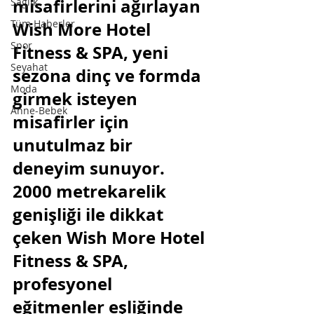
misafirlerini ağırlayan 
Sağlık
Tüm Haberler
Wish More Hotel 
Spor
Fitness & SPA, yeni 
Seyahat
sezona dinç ve formda 
Moda
girmek isteyen 
Anne-Bebek
misafirler için 
unutulmaz bir 
deneyim sunuyor. 
2000 metrekarelik 
genişliği ile dikkat 
çeken Wish More Hotel 
Fitness & SPA, 
profesyonel 
eğitmenler eşliğinde 