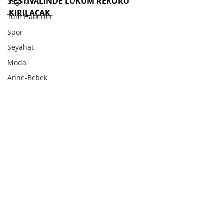
FESTİVALİNDE LOKUM REKORU 
Sağlık
KIRILACAK
Tüm Haberler
Spor
Seyahat
Moda
Anne-Bebek