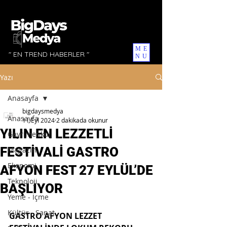
ME
" EN TREND HABERLER "
NU
Yazı
Anasayfa
bigdaysmedya
Anasayfa
11 Eyl 2024
2 dakikada okunur
YILIN EN LEZZETLİ
Gayrimenkul
FESTİVALİ GASTRO
Magazin
Ekonomi
AFYON FEST 27 EYLÜL’DE
Teknoloji
BAŞLIYOR
Yeme - İçme
Kültür - Sanat
GASTRO AFYON LEZZET 