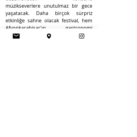
müzikseverlere unutulmaz bir gece 
yaşatacak. Daha birçok sürpriz 
etkinliğe sahne olacak festival, hem 
Afyonkarahisar’ın gastronomi 
potansiyelini keşfetmek hem de 
eğlenmek isteyenler için 
kaçırılmayacak bir fırsat olacak.
Termali, tarihi, kültürel ve doğal 
zenginliklerinin yanısıra 2019 yılında 
gastronomi alanında UNESCO 
Yaratıcı Şehirler Ağına dahil olan 
Afyonkarahisar, ülkemizin 3, 
dünyanın ise 54 gastronomi 
şehrinden biri olarak her yıl artan 
turizm cazibesiyle dikkat çekiyor. 
Afyonkarahisar, gastronomi 
turizmini şehirdeki markalaşma 
çalışmalarının merkezine alan bir 