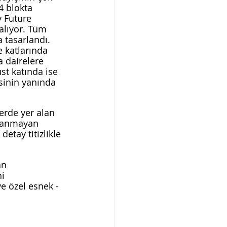
4 blokta 
 Future 
alıyor. Tüm 
 tasarlandı. 
e katlarında 
a dairelere 
st katında ise 
sinin yanında 
erde yer alan 
tlanmayan 
tay titizlikle 
an 
i 
e özel esnek - 