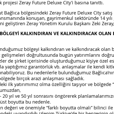
k projesi Zeray Future Deluxe City’i basına tanıttı.
t Bağlıca bölgesindeki Zeray Future Deluxe City satış 
ansmanında konuşan, gayrimenkul sektöründe 14 yılı 
ni geliştiren Zeray Yönetim Kurulu Başkanı Zeki Zeray,
LGEYİ KALKINDIRAN VE KALKINDIRACAK OLAN B
unduğumuz bölgeyi kalkındıran ve kalkındıracak olan bi
z gelişmeleri doğrultusunda bugün yatırımlarını doğru
izler de şirket içerisinde oluşturduğumuz kişiye özel 
la yaptığımız garantörlük vb. anlaşmalar ile kendi kit
nabiliyoruz. Bu nedenlerle bulunduğumuz Bağlıca’nın 
ölgede birçok arazi anlaşması sağladık. 
ki ilk yatırımımız olma özelliğini taşıyor ve bölgede “
ğumuzdan,
 - 20 yıl ve 50 yıl sonrasını öngörerek planlamalarımızı
üst boyutta bu nedenle. 
n değeri ve önemiyle “farklı boyutta olmalı” bilinci ile
ndeki uyandırdığı izlenim Türkiye'de bir benzerinin ol