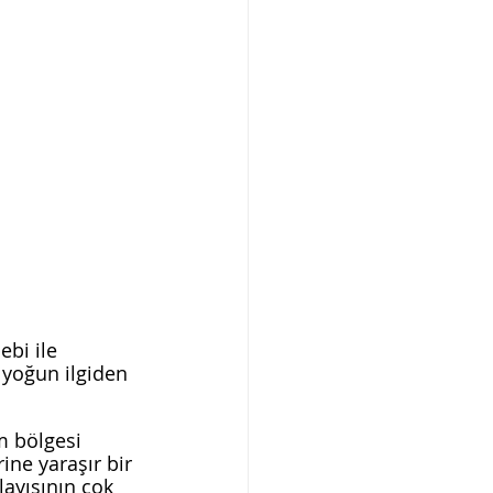
ebi ile 
 yoğun ilgiden 
m bölgesi 
ine yaraşır bir 
layışının çok 