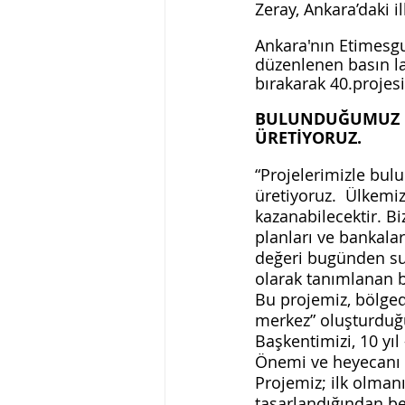
Zeray, Ankara’daki il
Ankara'nın Etimesgu
düzenlenen basın l
bırakarak 40.projesi
BULUNDUĞUMUZ BÖ
ÜRETİYORUZ.
“Projelerimizle bul
üretiyoruz.  Ülkemi
kazanabilecektir. B
planları ve bankalar
değeri bugünden su
olarak tanımlanan b
Bu projemiz, bölgede
merkez” oluşturdu
Başkentimizi, 10 yıl
Önemi ve heyecanı 
Projemiz; ilk olmanı
tasarlandığından be