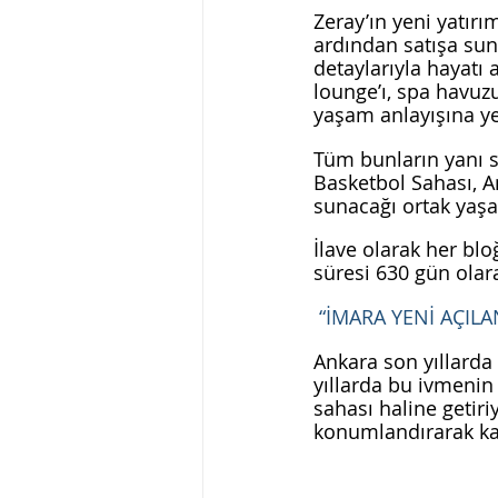
Zeray’ın yeni yatırı
ardından satışa su
detaylarıyla hayatı a
lounge’ı, spa havuzu,
yaşam anlayışına ye
Tüm bunların yanı sı
Basketbol Sahası, Am
sunacağı ortak yaşa
İlave olarak her blo
süresi 630 gün olar
 “İMARA YENİ AÇIL
Ankara son yıllarda
yıllarda bu ivmenin
sahası haline getiri
konumlandırarak kali