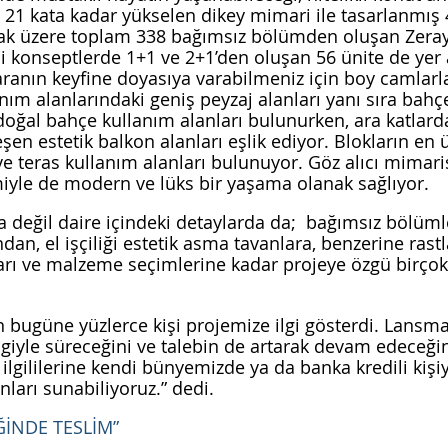
i. 21 kata kadar yükselen dikey mimari ile tasarlanmış 
k üzere toplam 338 bağımsız bölümden oluşan Zeray
li konseptlerde 1+1 ve 2+1’den oluşan 56 ünite de yer 
anın keyfine doyasıya varabilmeniz için boy camlarla
nım alanlarındaki geniş peyzaj alanları yanı sıra bahç
 doğal bahçe kullanım alanları bulunurken, ara katlard
en estetik balkon alanları eşlik ediyor. Blokların en ü
ve teras kullanım alanları bulunuyor. Göz alıcı mimari
yle de modern ve lüks bir yaşama olanak sağlıyor.
a değil daire içindeki detaylarda da;  bağımsız bölüml
n, el işçiliği estetik asma tavanlara, benzerine ras
ı ve malzeme seçimlerine kadar projeye özgü birçok de
 bugüne yüzlerce kişi projemize ilgi gösterdi. Lansm
ilgiyle süreceğini ve talebin de artarak devam edeceğin
lgililerine kendi bünyemizde ya da banka kredili kişiy
ları sunabiliyoruz.” dedi.
ĞİNDE TESLİM”