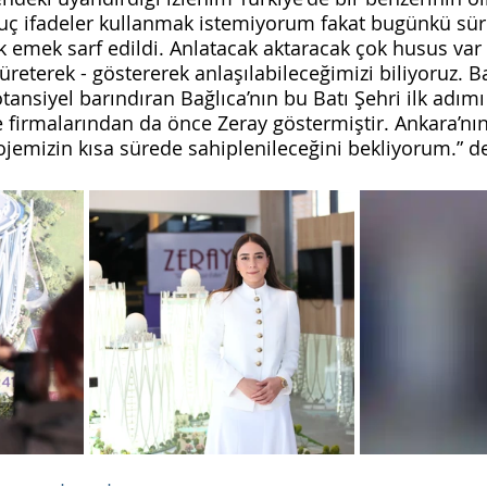
 uç ifadeler kullanmak istemiyorum fakat bugünkü sür
k emek sarf edildi. Anlatacak aktaracak çok husus var 
reterek - göstererek anlaşılabileceğimizi biliyoruz. B
tansiyel barındıran Bağlıca’nın bu Batı Şehri ilk adım
 firmalarından da önce Zeray göstermiştir. Ankara’nın
ojemizin kısa sürede sahiplenileceğini bekliyorum.” d