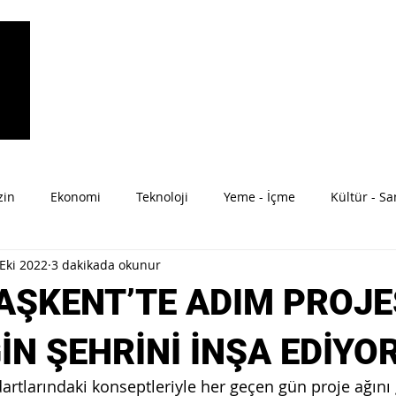
zin
Ekonomi
Teknoloji
Yeme - İçme
Kültür - Sa
Eki 2022
3 dakikada okunur
ahat
Moda
Anne-Bebek
AŞKENT’TE ADIM PROJE
İN ŞEHRİNİ İNŞA EDİYO
rtlarındaki konseptleriyle her geçen gün proje ağını 