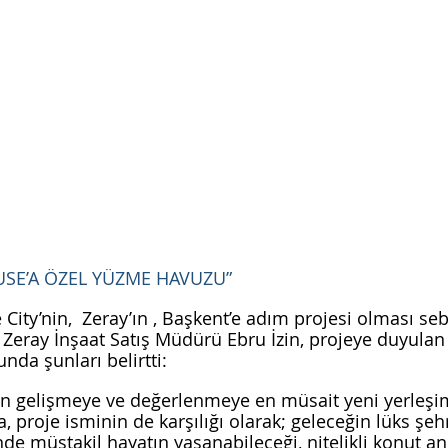
USE’A ÖZEL YÜZME HAVUZU”
City’nin,  Zeray’ın , Başkent’e adım projesi olması seb
Zeray İnşaat Satış Müdürü Ebru İzin, projeye duyulan
a şunları belirtti: 
ın gelişmeye ve değerlenmeye en müsait yeni yerleşi
, proje isminin de karşılığı olarak; geleceğin lüks şehr
nde müstakil hayatın yaşanabileceği, nitelikli konut an