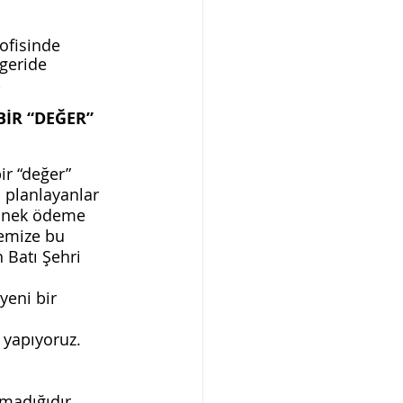
ofisinde 
geride 
 
İR “DEĞER” 
r “değer” 
 planlayanlar 
esnek ödeme 
lemize bu 
Batı Şehri 
yeni bir 
 yapıyoruz. 
 
madığıdır. 