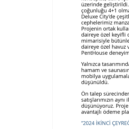
üzerinde geliştirild
çoğunluğu 4+1 olma
Deluxe City’de çeşit
cephelerimiz manzar
Projenin ortak kulla
daireye özel keyifli
mimarisiyle bütünleş
daireye özel havuz 
PentHouse deneyimi
Yalnızca tasarımınd
hamam ve saunasında
mobilya uygulamalar
düşünüldü. 
Ön talep sürecinden
satışlarımızın aynı 
düşünüyoruz. Proje i
avantajlı ödeme plan
“2024 İKİNCİ ÇEYRE