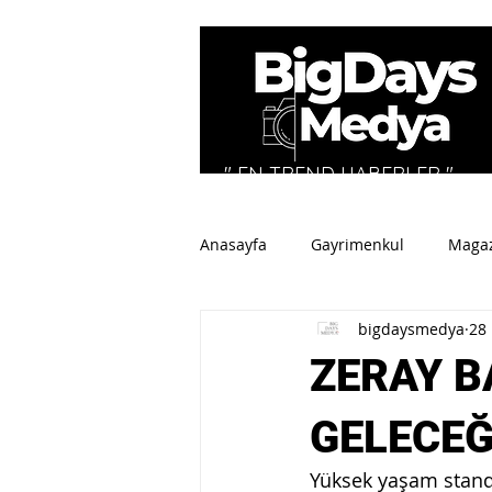
" EN TREND HABERLER "
Anasayfa
Gayrimenkul
Maga
bigdaysmedya
28 
Tüm Haberler
Spor
Sey
ZERAY B
GELECEĞ
Yüksek yaşam standa