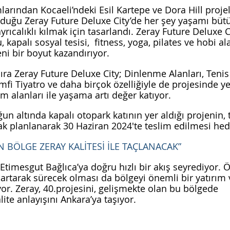
mlarından Kocaeli’ndeki Esil Kartepe ve Dora Hill projel
nduğu Zeray Future Deluxe City’de her şey yaşamı büt
yrıcalıklı kılmak için tasarlandı. Zeray Future Deluxe Ci
 kapalı sosyal tesisi,  fitness, yoga, pilates ve hobi ala
ni bir boyut kazandırıyor.
ra Zeray Future Deluxe City; Dinlenme Alanları, Tenis 
fi Tiyatro ve daha birçok özelliğiyle de projesinde yer
m alanları ile yaşama artı değer katıyor.
ğun altında kapalı otopark katının yer aldığı projenin,
ak planlanarak 30 Haziran 2024'te teslim edilmesi hed
AN BÖLGE ZERAY KALİTESİ İLE TAÇLANACAK”
 Etimesgut Bağlıca’ya doğru hızlı bir akış seyrediyor.
 artarak sürecek olması da bölgeyi önemli bir yatırım
yor. Zeray, 40.projesini, gelişmekte olan bu bölgede 
te anlayışını Ankara’ya taşıyor. 