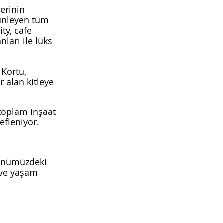
erinin 
ünleyen tüm 
ty, cafe 
nları ile lüks 
Kortu, 
 alan kitleye 
 toplam inşaat 
efleniyor.
 Önümüzdeki 
 ve yaşam 