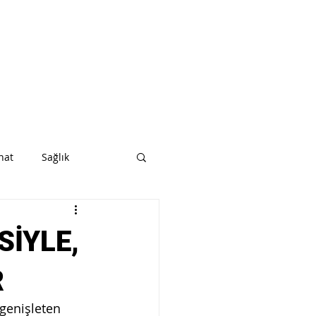
nat
Sağlık
SİYLE,
R
genişleten 