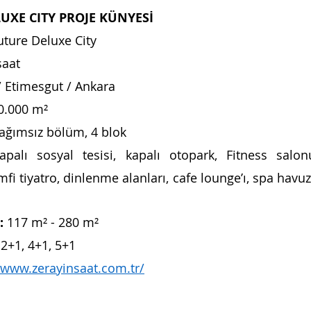
UXE CITY PROJE KÜNYESİ
uture Deluxe City
şaat
/ Etimesgut / Ankara
0.000 m²
ağımsız bölüm, 4 blok
apalı sosyal tesisi, kapalı otopark, Fitness salonu
fi tiyatro, dinlenme alanları, cafe lounge’ı, spa havuzu
:
 117 m² - 280 m²
 2+1, 4+1, 5+1 
/www.zerayinsaat.com.tr/