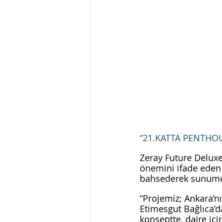
“21.KATTA PENTHO
Zeray Future Deluxe 
önemini ifade eden 
bahsederek sunumund
“Projemiz; Ankara’n
Etimesgut Bağlıca’da
konseptte, daire içi