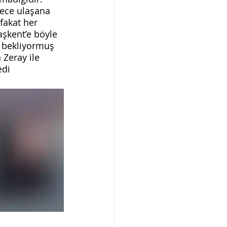
ece ulaşana 
fakat her 
aşkent’e böyle 
ı bekliyormuş 
 Zeray ile 
edi