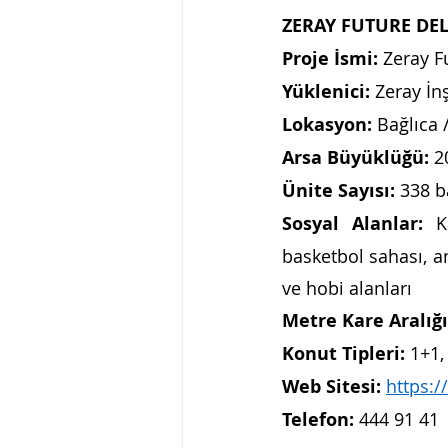
ZERAY FUTURE DEL
Proje İsmi:
 Zeray F
Yüklenici:
 Zeray İn
Lokasyon:
 Bağlıca 
Arsa Büyüklüğü: 
2
Ünite Sayısı:
 338 b
Sosyal Alanlar: 
K
basketbol sahası, am
ve hobi alanları
Metre Kare Aralığı
Konut Tipleri:
 1+1,
Web Sitesi:
https:/
Telefon:
 444 91 41