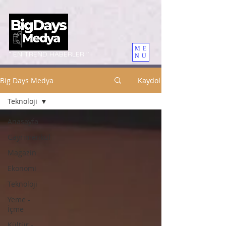
ME
" EN TREND HABERLER "
NU
Big Days Medya
Kaydol
Teknoloji
Anasayfa
Gayrimenkul
Magazin
Ekonomi
Teknoloji
Yeme -
İçme
Kültür -