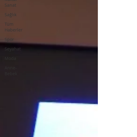
Sanat
Sağlık
Tüm
Haberler
Spor
Seyahat
Moda
Anne-
Bebek