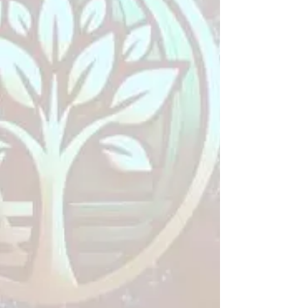
himayelerinde, İstanbul Ekonomik
Araştırmalar Derneği (İEAD) tarafından
düzenlenen “YapayZekâ Çağında E-
Ticaretin Geleceği Zir