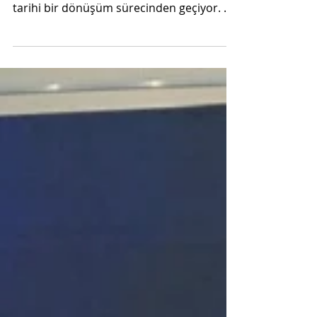
ve yapay zekânın da etkisiyle, endüstri
tarihi bir dönüşüm sürecinden geçiyor. Bu
yıl 20-24 Nisan tarihleri arasında
Hannover’de 79’uncu kez düzenlenecek
olan HANNOVER MESSE 2026, şirketlerin
bu zorlukları nasıl fırsatlara
dönüştürebileceklerini gösterecek.
Savunma sektörüne odaklanan yeni
tematik yapı, iyileştirilmiş ziyaretçi
yönlendirmesi, genişletilen networking
olanakları ve yapay zekaya güçlü
odaklanma sayesinde fuar, katılımcıla