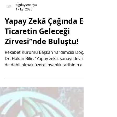
bigdaysmedya
17 Eyl 2025
Yapay Zekâ Çağında E-
Ticaretin Geleceği
Zirvesi”nde Buluştu!
Rekabet Kurumu Başkan Yardımcısı Doç.
Dr. Hakan Bilir: “Yapay zeka, sanayi devrimi
de dahil olmak üzere insanlık tarihinin en
büyük dönüştürücü gücü” Türkiye e-
ticaret ekosisteminin önde gelen
aktörlerinin buluştuğu “Yapay Zekâ
Çağında E-Ticaretin Geleceği Zirvesi”
İstanbul’da Hilton Bomonti Hotel'de
gerçekleşti. T.C. Ticaret Bakanlığı