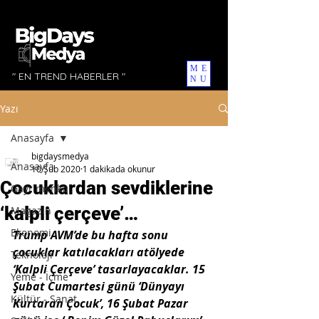
ME
" EN TREND HABERLER "
NU
Yazı
Anasayfa
bigdaysmedya
Anasayfa
10 Şub 2020
1 dakikada okunur
Çocuklardan sevdiklerine
Gayrimenkul
‘kalpli çerçeve’…
Magazin
Ekonomi
Trump AVM’de bu hafta sonu 
çocuklar katılacakları atölyede 
Teknoloji
‘Kalpli Çerçeve’ tasarlayacaklar. 15 
Yeme - İçme
Şubat Cumartesi günü ‘Dünyayı 
Kültür - Sanat
Kurtaran Çocuk’, 16 Şubat Pazar 