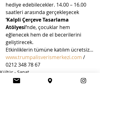
hediye edebilecekler. 14.00 – 16.00 
saatleri arasında gerçekleşecek 
‘Kalpli Çerçeve Tasarlama 
Atölyesi’
nde, çocuklar hem 
eğlenecek hem de el becerilerini 
geliştirecek.
Etkinliklerin tümüne katılım ücretsiz…
www.trumpalisverismerkezi.com
 / 
0212 348 78 67
Kültür - Sanat
Tüm Haberler
Son Yazılar
Hepsini Gör