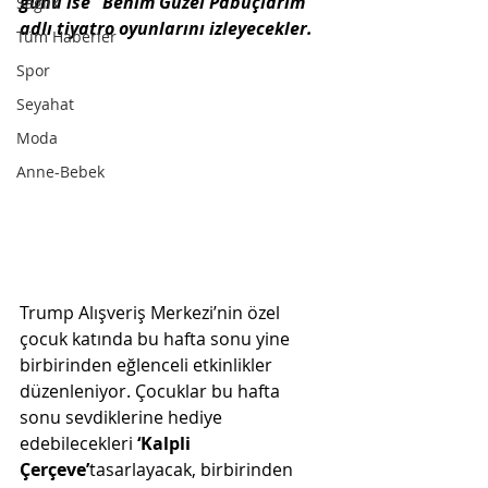
günü ise ‘ Benim Güzel Pabuçlarım’ 
Sağlık
adlı tiyatro oyunlarını izleyecekler.
Tüm Haberler
Spor
Seyahat
Moda
Anne-Bebek
Trump Alışveriş Merkezi’nin özel 
çocuk katında bu hafta sonu yine 
birbirinden eğlenceli etkinlikler 
düzenleniyor. Çocuklar bu hafta 
sonu sevdiklerine hediye 
edebilecekleri 
‘Kalpli 
Çerçeve’
tasarlayacak, birbirinden 