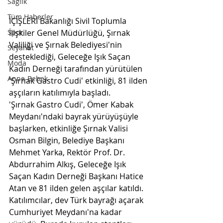
Sağlık
Tüm Haberler
İÇİŞLERİ Bakanlığı Sivil Toplumla 
Spor
İlişkiler Genel Müdürlüğü, Şırnak 
Valiliği ve Şırnak Belediyesi'nin 
Seyahat
desteklediği, Geleceğe Işık Saçan 
Moda
Kadın Derneği tarafından yürütülen 
Anne-Bebek
'Şırnak Gastro Cudi' etkinliği, 81 ilden 
aşçıların katılımıyla başladı.
'Şırnak Gastro Cudi', Ömer Kabak 
Meydanı'ndaki bayrak yürüyüşüyle 
başlarken, etkinliğe Şırnak Valisi 
Osman Bilgin, Belediye Başkanı 
Mehmet Yarka, Rektör Prof. Dr. 
Abdurrahim Alkış, Geleceğe Işık 
Saçan Kadın Derneği Başkanı Hatice 
Atan ve 81 ilden gelen aşçılar katıldı. 
Katılımcılar, dev Türk bayrağı açarak 
Cumhuriyet Meydanı'na kadar 