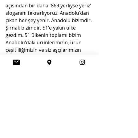
açısından bir daha '869 yerliyse yeriz' 
sloganını tekrarlıyoruz. Anadolu'dan 
çıkan her şey yenir. Anadolu bizimdir. 
Şırnak bizimdir. 51'e yakın ülke 
gezdim. 51 ülkenin toplamı bizim 
Anadolu'daki ürünlerimizin, ürün 
çeşitliliğimizin ve siz aşçılarımızın 
yemekleri kadar lezzetli değil. Bizler 
gastronomi anlamında gerçekten 
çok ciddi seviyedeyiz" diye konuştu.
Öte yandan etkinlikte, şehirlerin ünlü 
yemekleriyle aşure ikramı yapıldı. 
Yeme - İçme