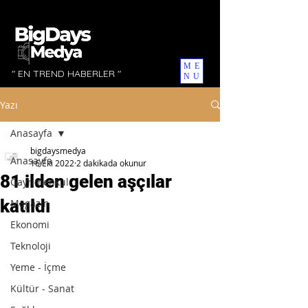
ME
" EN TREND HABERLER "
NU
Yazı
Anasayfa
bigdaysmedya
Anasayfa
16 Eki 2022
2 dakikada okunur
81 ilden gelen aşçılar
Gayrimenkul
katıldı
Magazin
Ekonomi
Teknoloji
Yeme - İçme
Kültür - Sanat