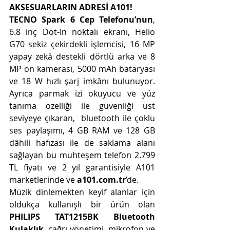
AKSESUARLARIN ADRESİ A101!
TECNO Spark 6 Cep Telefonu’nun
, 
6.8 inç Dot-In noktalı ekranı, Helio 
G70 sekiz çekirdekli işlemcisi, 16 MP 
yapay zekâ destekli dörtlü arka ve 8 
MP ön kamerası, 5000 mAh bataryası 
ve 18 W hızlı şarj imkânı bulunuyor. 
Ayrıca parmak izi okuyucu ve yüz 
tanıma özelliği ile güvenliği üst 
seviyeye çıkaran,  bluetooth ile çoklu 
ses paylaşımı, 4 GB RAM ve 128 GB 
dâhili hafızası ile de saklama alanı 
sağlayan bu muhteşem telefon 2.799 
TL fiyatı ve 2 yıl garantisiyle A101 
marketlerinde ve 
a101.com.tr
’de.
Müzik dinlemekten keyif alanlar için 
oldukça kullanışlı bir ürün olan 
PHILIPS TAT1215BK Bluetooth 
Kulaklık
, çağrı yönetimi, mikrofon ve 