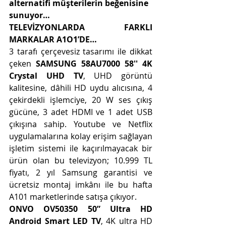
alternatifi müşterilerin beğenisine 
sunuyor…
TELEVİZYONLARDA FARKLI 
MARKALAR A1O1’DE…
3 tarafı çerçevesiz tasarımı ile dikkat 
çeken 
SAMSUNG 58AU7000 58'' 4K 
Crystal UHD TV
, UHD görüntü 
kalitesine, dâhili HD uydu alıcısına, 4 
çekirdekli işlemciye, 20 W ses çıkış 
gücüne, 3 adet HDMI ve 1 adet USB 
çıkışına sahip. Youtube ve Netflix 
uygulamalarına kolay erişim sağlayan 
işletim sistemi ile kaçırılmayacak bir 
ürün olan bu televizyon; 10.999 TL 
fiyatı, 2 yıl Samsung garantisi ve 
ücretsiz montaj imkânı ile bu hafta 
A101 marketlerinde satışa çıkıyor.  
ONVO OV50350 50” Ultra HD 
Android Smart LED TV
, 4K ultra HD 