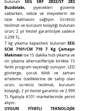
bulunan 
SEG SRF 2832/ST 283 
Buzdolabı,
 yiyecekleri güvenle 
saklarken, sebze ve meyvelerin de 
taze kalmasını sağlıyor. Ücretsiz 
teslimat ve kurulum kolaylığı bulunan 
ürün; 2 yıl Vestel garantisiyle sadece 
3.299 TL.
7 kg yıkama kapasitesi bulunan 
SEG 
SCM 7101/CM 710 7 Kg Çamaşır 
Makinesi
 ise 15 dakika hızlı yıkama ve 
ön yıkama alternatifleriyle birlikte 15 
farklı program seçeneği sunuyor. LED 
gösterge, çocuk kilidi ve zaman 
erteleme özelliklerine de sahip olan 
ürün; ücretsiz teslimat, kurulum 
kolaylığı, 2 yıl Vestel garantisi ve 2.999 
TL fiyatıyla A101 marketlerinde yerini 
alıyor.
UYGUN FİYATLI TEKNOLOJİK 