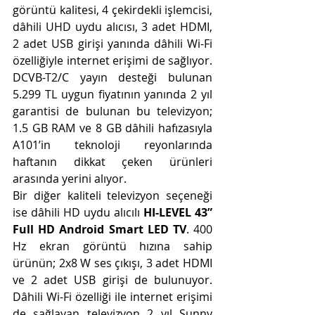
görüntü kalitesi, 4 çekirdekli işlemcisi, 
dâhili UHD uydu alıcısı, 3 adet HDMI, 
2 adet USB girişi yanında dâhili Wi-Fi 
özelliğiyle internet erişimi de sağlıyor.  
DCVB-T2/C yayın desteği bulunan 
5.299 TL uygun fiyatının yanında 2 yıl 
garantisi de bulunan bu televizyon; 
1.5 GB RAM ve 8 GB dâhili hafızasıyla 
A101’in teknoloji reyonlarında 
haftanın dikkat çeken ürünleri 
arasında yerini alıyor.  
Bir diğer kaliteli televizyon seçeneği 
ise dâhili HD uydu alıcılı 
HI-LEVEL 43” 
Full HD Android Smart LED TV
. 400 
Hz ekran görüntü hızına sahip 
ürünün; 2x8 W ses çıkışı, 3 adet HDMI 
ve 2 adet USB girişi de bulunuyor. 
Dâhili Wi-Fi özelliği ile internet erişimi 
de sağlayan televizyon 2 yıl Sunny 