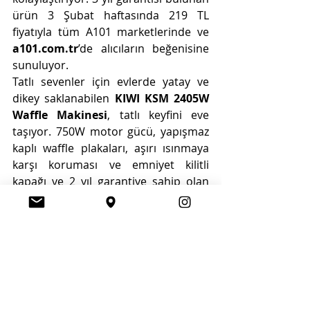
ürün 3 Şubat haftasında 219 TL 
fiyatıyla tüm A101 marketlerinde ve 
a101.com.tr
’de alıcıların beğenisine 
sunuluyor.
Tatlı sevenler için evlerde yatay ve 
dikey saklanabilen 
KIWI KSM 2405W 
Waffle Makinesi
, tatlı keyfini eve 
taşıyor. 750W motor gücü, yapışmaz 
kaplı waffle plakaları, aşırı ısınmaya 
karşı koruması ve emniyet kilitli 
kapağı ve 2 yıl garantiye sahip olan 
ürün 199 TL fiyatı ile tüm A101 
marketlerinde satışta.
SINGER El Dikiş Makinesi,
 her evde 
bulunması gereken küçük ama 
oldukça kullanışlı harika bir ürün. Tek 
iple düz dikiş dikebilen, kot, yün, keçe, 
deri gibi kumaşlarda kullanılabilen 