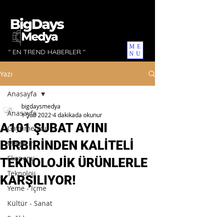
ME
" EN TREND HABERLER "
NU
Yazı
Anasayfa
bigdaysmedya
Anasayfa
1 Şub 2022
4 dakikada okunur
A101 ŞUBAT AYINI
Gayrimenkul
BİRBİRİNDEN KALİTELİ
Magazin
Ekonomi
TEKNOLOJİK ÜRÜNLERLE
Teknoloji
KARŞILIYOR!
Yeme - İçme
Kültür - Sanat