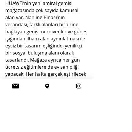
HUAWEI’nin yeni amiral gemisi 
mağazasında çok sayıda kamusal 
alan var. Nanjing Binası’nın 
verandası, farklı alanları birbirine 
bağlayan geniş merdivenler ve güneş 
ışığından ilham alan aydınlatması ile 
eşsiz bir tasarım eşliğinde, yenilikçi 
bir sosyal buluşma alanı olarak 
tasarlandı. Mağaza ayrıca her gün 
ücretsiz eğitimlere de ev sahipliği 
yapacak. Her hafta gerçekleştirilecek 
60'tan fazla ders kapsamında; video 
prodüksiyon, programlama, fitness 
ve müzik gibi konularda eğitimler 
verilecek. Dünyanın dört bir 
yanından içerik üreticileri ve teknoloji 
uzmanları ile yerel sanatçılar, her ay 
farklı içerikteki toplantılar ve 
geliştirici görüşmeleri için bu özel 