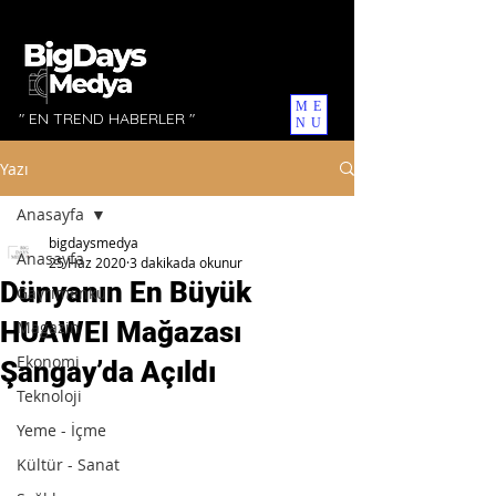
ME
" EN TREND HABERLER "
NU
Yazı
Anasayfa
bigdaysmedya
Anasayfa
25 Haz 2020
3 dakikada okunur
Dünyanın En Büyük
Gayrimenkul
HUAWEI Mağazası
Magazin
Ekonomi
Şangay’da Açıldı
Teknoloji
Yeme - İçme
Kültür - Sanat