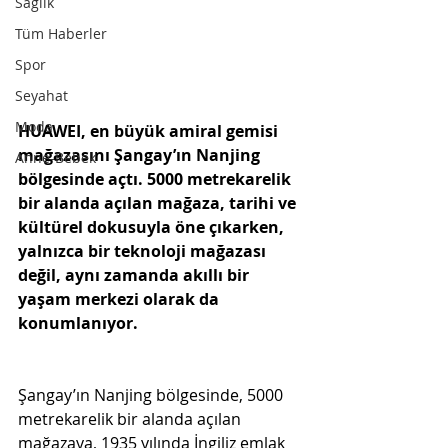
Sağlık
Tüm Haberler
Spor
Seyahat
Moda
HUAWEI, en büyük amiral gemisi 
mağazasını Şangay’ın Nanjing 
Anne-Bebek
bölgesinde açtı. 5000 metrekarelik 
bir alanda açılan mağaza, tarihi ve 
kültürel dokusuyla öne çıkarken, 
yalnızca bir teknoloji mağazası 
değil, aynı zamanda akıllı bir 
yaşam merkezi olarak da 
konumlanıyor.
Şangay’ın Nanjing bölgesinde, 5000 
metrekarelik bir alanda açılan 
mağazaya, 1935 yılında İngiliz emlak 