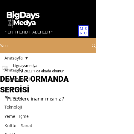
ME
" EN TREND HABERLER "
NU
Yazı
Anasayfa
bigdaysmedya
Anasayfa
19 Eyl 2022
1 dakikada okunur
DEVLER ORMANDA
Gayrimenkul
SERGİSİ
Magazin
Ekonomi
Mucizelere inanır mısınız ? 
Teknoloji
Yeme - İçme
Kültür - Sanat