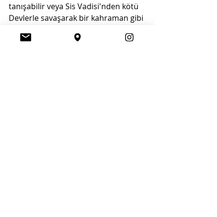
tanışabilir veya Sis Vadisi'nden kötü 
Devlerle savaşarak bir kahraman gibi 
hissedebilirsiniz. Eminim memnun 
kalacaksınız!”
Denis Pogorelko - Serginin Direktörü
bigdaysmedya
istanbuletkinlikler
#devlerormanda
Kültür - Sanat
Son Yazılar
Hepsini Gör