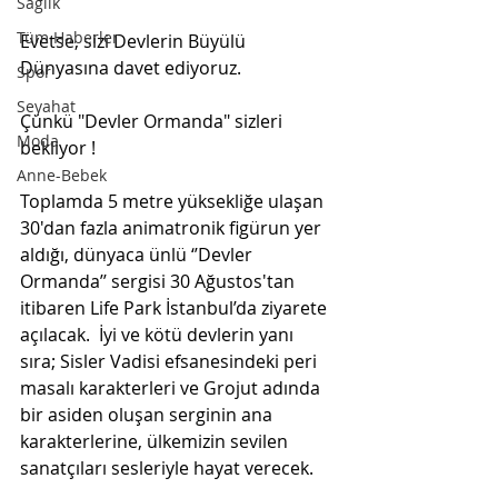
Sağlık
Tüm Haberler
Evetse, sizi Devlerin Büyülü 
Dünyasına davet ediyoruz.
Spor
Seyahat
Çünkü "Devler Ormanda" sizleri 
Moda
bekliyor !
Anne-Bebek
Toplamda 5 metre yüksekliğe ulaşan 
30'dan fazla animatronik figürun yer 
aldığı, dünyaca ünlü ‘’Devler 
Ormanda’’ sergisi 30 Ağustos'tan 
itibaren Life Park İstanbul’da ziyarete 
açılacak.  İyi ve kötü devlerin yanı 
sıra; Sisler Vadisi efsanesindeki peri 
masalı karakterleri ve Grojut adında 
bir asiden oluşan serginin ana 
karakterlerine, ülkemizin sevilen 
sanatçıları sesleriyle hayat verecek.