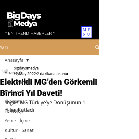
ME
" EN TREND HABERLER "
NU
Yazı
Anasayfa
bigdaysmedya
Anasayfa
12 May 2022
2 dakikada okunur
Elektrikli MG’den Görkemli
Gayrimenkul
Birinci Yıl Daveti!
Magazin
Ekonomi
İngiliz MG Türkiye’ye Dönüşünün 1. 
Yılını Kutladı
Teknoloji
Yeme - İçme
Kültür - Sanat