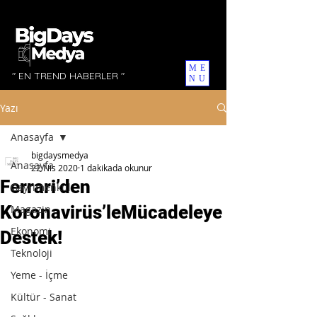
ME
" EN TREND HABERLER "
NU
Yazı
Anasayfa
bigdaysmedya
Anasayfa
22 Nis 2020
1 dakikada okunur
Ferrari’den
Gayrimenkul
Koronavirüs’leMücadeleye
Magazin
Ekonomi
Destek!
Teknoloji
Yeme - İçme
Kültür - Sanat