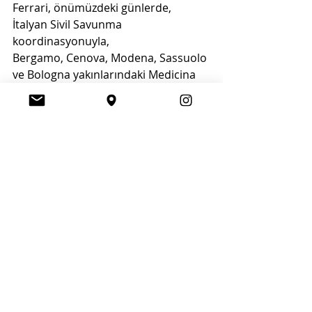
Ferrari, önümüzdeki günlerde, 
İtalyan Sivil Savunma 
koordinasyonuyla,
Bergamo, Cenova, Modena, Sassuolo 
ve Bologna yakınlarındaki Medicina
kasabası dahil çeşitli İtalyan 
hastanelerindeki sağlık çalışanlarına 
ulaştırılmak
üzere yüzlerce ekipman üretmeyi 
planlıyor.
Tüm Haberler
Ekonomi
Son Yazılar
Hepsini Gör