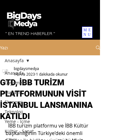
ME
" EN TREND HABERLER "
NU
Yazı
Anasayfa
bigdaysmedya
Anasayfa
14 Ara 2023
1 dakikada okunur
GTD, İBB TURİZM
Gayrimenkul
PLATFORMUNUN VİSİT
Magazin
Ekonomi
İSTANBUL LANSMANINA
Teknoloji
KATILDI
Yeme - İçme
  İBB turizm platformu ve İBB Kültür 
Kültür - Sanat
başkanlığının Türkiye’deki önemli 