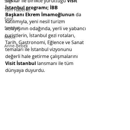
STK'lar ile birlikte yürüttüğü 
Visit 
Sağlık
İstanbul programı; İBB 
Tüm Haberler
Başkanı Ekrem İmamoğlunun
 da 
Spor
katılımıyla, yeni nesil turizm 
Seyahat
anlayışının odağında, yerli ve yabancı 
turistlerin, İstanbul gezi rotaları, 
Moda
Tarih, Gastronomi, Eğlence ve Sanat 
Anne-Bebek
temaları ile İstanbul vizyonunu 
değerli hale getirme çalışmalarını 
Visit İstanbul
 lansmanı ile tüm 
dünyaya duyurdu.