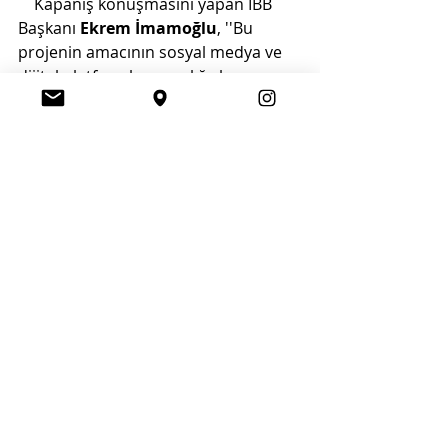
    Kapanış konuşmasını yapan İBB 
Başkanı 
Ekrem İmamoğlu
, ''Bu 
projenin amacının sosyal medya ve 
dijital platformlar aracılığıyla 
İstanbul'un marka değerini 
uluslararası boyuta taşımak ve tüm 
dünyaya duyurmak'' olduğunu 
belirtti. İstanbul'un turizm 
hareketlerinde hep birlikte yürümeyi 
ve keyifli günleri İstanbul'dan 
başlayarak bütün dünyaya 
yayabilmeyi dilediğini ekledi. 
İmamoğlu, İstanbul turizminin 
geleceğine dair vizyon ve kararlılık 
dolu sözleriyle konuşmasını 
tamamladı.
Kültür - Sanat