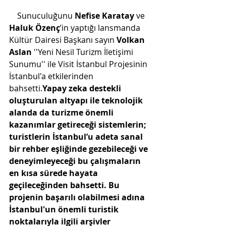
    Sunuculuğunu 
Nefise Karatay
 ve 
Haluk Özenç
’in yaptığı lansmanda 
Kültür Dairesi Başkanı sayın 
Volkan 
Aslan 
''Yeni Nesil Turizm İletişimi 
Sunumu'' ile Visit İstanbul Projesinin 
İstanbul'a etkilerinden 
bahsetti.
Yapay zeka destekli 
oluşturulan altyapı ile teknolojik 
alanda da turizme önemli 
kazanımlar getireceği sistemlerin; 
turistlerin İstanbul’u adeta sanal 
bir rehber eşliğinde gezebileceği ve 
deneyimleyeceği bu çalışmaların 
en kısa sürede hayata 
geçileceğinden bahsetti. Bu 
projenin başarılı olabilmesi adına 
İstanbul'un önemli turistik 
noktalarıyla ilgili arşivler 