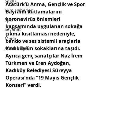
Sağlık
Atatürk’ü Anma, Gençlik ve Spor 
Tüm Haberler
Bayramı kutlamalarını 
koronavirüs önlemleri 
Spor
kapsamında uygulanan sokağa 
Seyahat
çıkma kısıtlaması nedeniyle, 
Moda
bando ve ses sistemli araçlarla 
Kadıköy’ün sokaklarına taşıdı. 
Anne-Bebek
Ayrıca genç sanatçılar Naz İrem 
Türkmen ve Eren Aydoğan, 
Kadıköy Belediyesi Süreyya 
Operası’nda “19 Mayıs Gençlik 
Konseri” verdi.