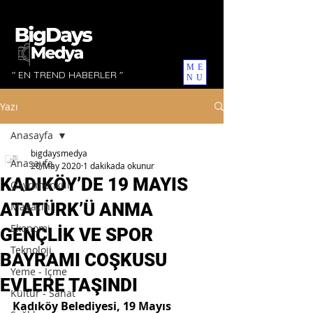
ME
" EN TREND HABERLER "
NU
Yazı
Anasayfa
bigdaysmedya
Anasayfa
20 May 2020
1 dakikada okunur
KADIKÖY’DE 19 MAYIS
Gayrimenkul
ATATÜRK’Ü ANMA
Magazin
Ekonomi
GENÇLİK VE SPOR
Teknoloji
BAYRAMI COŞKUSU
Yeme - İçme
EVLERE TAŞINDI
Kültür - Sanat
Kadıköy Belediyesi, 19 Mayıs 