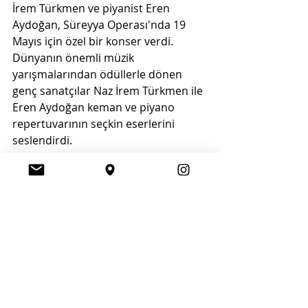
İrem Türkmen ve piyanist Eren 
Aydoğan, Süreyya Operası'nda 19 
Mayıs için özel bir konser verdi. 
Dünyanın önemli müzik 
yarışmalarından ödüllerle dönen 
genç sanatçılar Naz İrem Türkmen ile 
Eren Aydoğan keman ve piyano 
repertuvarının seçkin eserlerini 
seslendirdi.
Kadıköy Belediyesi
Basın Danışmanlığı
Tel: (216) 5425087
E.Mail: 
kadikoybasin@gmail.com
Web: 
www.kadikoy.bel.tr
Kültür - Sanat
Tüm Haberler