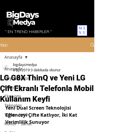
ME
" EN TREND HABERLER "
NU
Yazı
Anasayfa
bigdaysmedya
Anasayfa
8 Eyl 2019
3 dakikada okunur
LG G8X ThinQ ve Yeni LG
Gayrimenkul
Çift Ekranlı Telefonla Mobil
Magazin
Ekonomi
Kullanım Keyfi
Teknoloji
Yeni Dual Screen Teknolojisi 
Yeme - İçme
Eğlenceyi Çifte Katlıyor, İki Kat 
Verimlilik Sunuyor
Kültür - Sanat