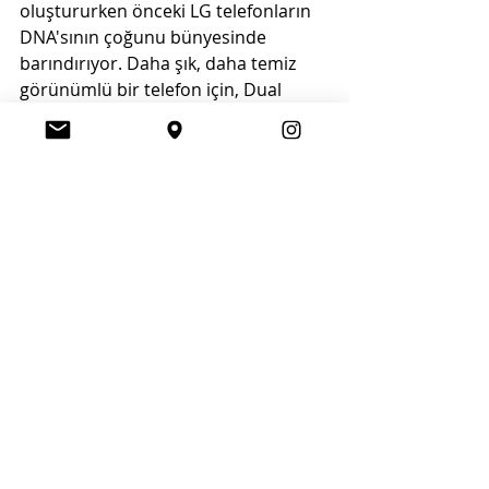
oluştururken önceki LG telefonların 
DNA'sının çoğunu bünyesinde 
barındırıyor. Daha şık, daha temiz 
görünümlü bir telefon için, Dual 
Screen’e bağlanma artık Pogo Pins 
yerine USB üzerinden yapılıyor. LG 
G8XThinQ’da, “Çevirme”, “Arama 
Kayıtları” ve “Rehber” gibi ikon ve 
sekmelerin gelişmiş bir arayüzü (LG 
UX 9.0) bulunuyor, böylece 
kullanıcılar yalnızca bir el ile daha 
fazlasını yapabiliyor.
LG Mobil İletişim ve Beyaz Eşya 
Şirketi Başkanı Brian Kwon “LG Dual 
Screen, pratikliği ve açtığı çoklu 
görev olanakları ile büyük önem 
taşıyor. LG Dual Screen ekosistemini 
stratejik ortaklıklar yoluyla 
genişletmeye ve yeniliğimizi 