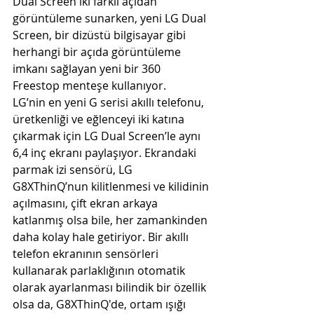
Dual Screen iki farklı açıdan 
görüntüleme sunarken, yeni LG Dual 
Screen, bir dizüstü bilgisayar gibi 
herhangi bir açıda görüntüleme 
imkanı sağlayan yeni bir 360 
Freestop menteşe kullanıyor.
LG’nin en yeni G serisi akıllı telefonu, 
üretkenliği ve eğlenceyi iki katına 
çıkarmak için LG Dual Screen’le aynı 
6,4 inç ekranı paylaşıyor. Ekrandaki 
parmak izi sensörü, LG 
G8XThinQ’nun kilitlenmesi ve kilidinin 
açılmasını, çift ekran arkaya 
katlanmış olsa bile, her zamankinden 
daha kolay hale getiriyor. Bir akıllı 
telefon ekranının sensörleri 
kullanarak parlaklığının otomatik 
olarak ayarlanması bilindik bir özellik 
olsa da, G8XThinQ'de, ortam ışığı 