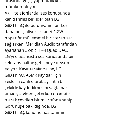
arasında geçiş yapmak ilk kez 
mümkün oluyor.
Akıllı telefonlarda, ses konusunda 
kanıtlanmış bir lider olan LG, 
G8XThinQ ile bu unvanını bir kez 
daha perçinliyor. İki adet 1.2W 
hoparlör mükemmel bir stereo ses 
sağlarken, Meridian Audio tarafından 
ayarlanan 32-bit Hi-Fi Quad DAC, 
LG'yi olağanüstü ses konusunda bir 
referans haline getirmeye devam 
ediyor. Kayıt tarafında ise, LG 
G8XThinQ, ASMR kayıtları için 
seslerin canlı olarak ayrıntılı bir 
şekilde kaydedilmesini sağlamak 
amacıyla video çekerken otomatik 
olarak çevrilen bir mikrofona sahip.
Görünüşe bakıldığında, LG 
G8XThinQ, kendine has tanımını 