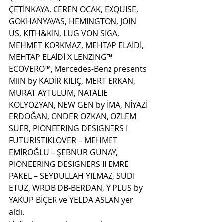
ÇETİNKAYA, CEREN OCAK, EXQUISE, 
GOKHANYAVAS, HEMINGTON, JOIN 
US, KITH&KIN, LUG VON SIGA, 
MEHMET KORKMAZ, MEHTAP ELAİDİ, 
MEHTAP ELAİDİ X LENZING™ 
ECOVERO™, Mercedes-Benz presents 
MiiN by KADİR KILIÇ, MERT ERKAN, 
MURAT AYTULUM, NATALIE 
KOLYOZYAN, NEW GEN by İMA, NİYAZİ 
ERDOĞAN, ÖNDER ÖZKAN, ÖZLEM 
SÜER, PIONEERING DESIGNERS I 
FUTURISTIKLOVER – MEHMET 
EMİROĞLU – ŞEBNUR GÜNAY, 
PIONEERING DESIGNERS II EMRE 
PAKEL – SEYDULLAH YILMAZ, SUDI 
ETUZ, WRDB DB-BERDAN, Y PLUS by 
YAKUP BİÇER ve YELDA ASLAN yer 
aldı.