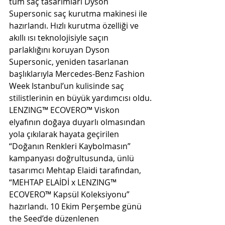
tüm saç tasarımları Dyson 
Supersonic saç kurutma makinesi ile 
hazırlandı. Hızlı kurutma özelliği ve 
akıllı ısı teknolojisiyle saçın 
parlaklığını koruyan Dyson 
Supersonic, yeniden tasarlanan 
başlıklarıyla Mercedes-Benz Fashion 
Week Istanbul’un kulisinde saç 
stilistlerinin en büyük yardımcısı oldu.
LENZING™ ECOVERO™ Viskon 
elyafının doğaya duyarlı olmasından 
yola çıkılarak hayata geçirilen 
“Doğanın Renkleri Kaybolmasın” 
kampanyası doğrultusunda, ünlü 
tasarımcı Mehtap Elaidi tarafından, 
“MEHTAP ELAİDİ x LENZING™ 
ECOVERO™ Kapsül Koleksiyonu” 
hazırlandı. 10 Ekim Perşembe günü 
the Seed’de düzenlenen 