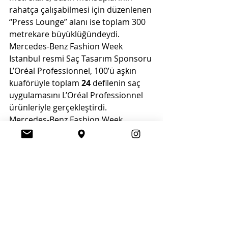
rahatça çalışabilmesi için düzenlenen 
“Press Lounge” alanı ise toplam 300 
metrekare büyüklüğündeydi.
Mercedes-Benz Fashion Week 
Istanbul resmi Saç Tasarım Sponsoru 
L’Oréal Professionnel, 100’ü aşkın 
kuaförüyle toplam 
24
 defilenin saç 
uygulamasını L’Oréal Professionnel 
ürünleriyle gerçekleştirdi.
Mercedes-Benz Fashion Week 
Istanbul resmi tedarikçilerinden 
M.A.C Cosmetics, 27 makyaj sanatçısı 
ile toplam 
19
 defilenin makyaj 
uygulamasını üstlendi. Hafta 
boyunca modellere yüzlerce ürün 
uygulandı.
Mercedes-Benz Fashion Week 
Istanbul ekibi, hafta boyunca Brand 