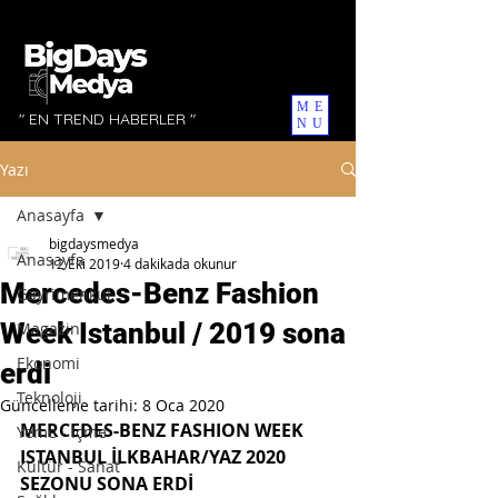
ME
" EN TREND HABERLER "
NU
Yazı
Anasayfa
bigdaysmedya
Anasayfa
12 Eki 2019
4 dakikada okunur
Mercedes-Benz Fashion
Gayrimenkul
Week Istanbul / 2019 sona
Magazin
Ekonomi
erdi
Teknoloji
Güncelleme tarihi:
8 Oca 2020
MERCEDES-BENZ FASHION WEEK 
Yeme - İçme
ISTANBUL İLKBAHAR/YAZ 2020 
Kültür - Sanat
SEZONU SONA ERDİ