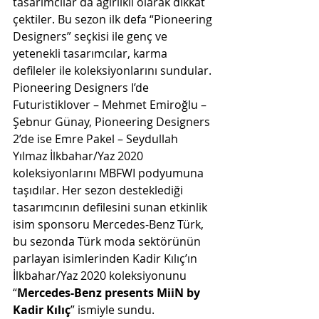
tasarımcılar da ağırlıklı olarak dikkat 
çektiler. Bu sezon ilk defa “Pioneering 
Designers” seçkisi ile genç ve 
yetenekli tasarımcılar, karma 
defileler ile koleksiyonlarını sundular. 
Pioneering Designers I’de 
Futuristiklover – Mehmet Emiroğlu – 
Şebnur Günay, Pioneering Designers 
2’de ise Emre Pakel – Seydullah 
Yılmaz İlkbahar/Yaz 2020 
koleksiyonlarını MBFWI podyumuna 
taşıdılar. Her sezon desteklediği 
tasarımcının defilesini sunan etkinlik 
isim sponsoru Mercedes-Benz Türk, 
bu sezonda Türk moda sektörünün 
parlayan isimlerinden Kadir Kılıç’ın 
İlkbahar/Yaz 2020 koleksiyonunu 
“
Mercedes-Benz presents MiiN by 
Kadir Kılıç
” ismiyle sundu.