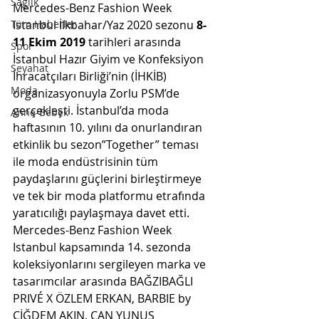
Sağlık
Mercedes-Benz Fashion Week 
Tüm Haberler
Istanbul İlkbahar/Yaz 2020 sezonu 
8-
11 Ekim 2019 
tarihleri arasında 
Spor
İstanbul Hazır Giyim ve Konfeksiyon 
Seyahat
İhracatçıları Birliği’nin (İHKİB) 
Moda
organizasyonuyla Zorlu PSM’de 
gerçekleşti. İstanbul’da moda 
Anne-Bebek
haftasının 10. yılını da onurlandıran 
etkinlik bu sezon”Together” teması 
ile moda endüstrisinin tüm 
paydaşlarını güçlerini birleştirmeye 
ve tek bir moda platformu etrafında 
yaratıcılığı paylaşmaya davet etti.
Mercedes-Benz Fashion Week 
Istanbul kapsamında 14. sezonda 
koleksiyonlarını sergileyen marka ve 
tasarımcılar arasında BAĞZIBAĞLI 
PRIVÉ X ÖZLEM ERKAN, BARBIE by 
ÇİĞDEM AKIN, CAN YUNUS 