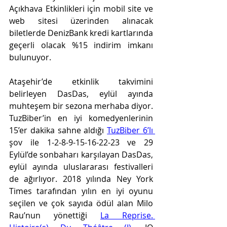
Açıkhava Etkinlikleri için mobil site ve 
web sitesi üzerinden alınacak 
biletlerde DenizBank kredi kartlarında 
geçerli olacak %15 indirim imkanı 
bulunuyor. 
Ataşehir’de etkinlik takvimini 
belirleyen DasDas, eylül ayında 
muhteşem bir sezona merhaba diyor. 
TuzBiber’in en iyi komedyenlerinin 
15’er dakika sahne aldığı 
TuzBiber 6’lı 
şov ile 1-2-8-9-15-16-22-23 ve 29 
Eylül’de sonbaharı karşılayan DasDas, 
eylül ayında uluslararası festivalleri 
de ağırlıyor. 2018 yılında Ney York 
Times tarafından yılın en iyi oyunu 
seçilen ve çok sayıda ödül alan Milo 
Rau’nun yönettiği 
La Reprise. 