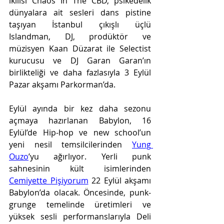
ikilisi Chaos In The CBD, psikedelik 
dünyalara ait sesleri dans pistine 
taşıyan İstanbul çıkışlı üçlü 
Islandman, DJ, prodüktör ve 
müzisyen Kaan Düzarat ile Selectist 
kurucusu ve DJ Garan Garan’ın 
birlikteliği ve daha fazlasıyla 3 Eylül 
Pazar akşamı Parkorman’da. 
Eylül ayında bir kez daha sezonu 
açmaya hazırlanan Babylon, 16 
Eylül’de Hip-hop ve new school’un 
yeni nesil temsilcilerinden 
Yung 
Ouzo
’yu ağırlıyor. Yerli punk 
sahnesinin kült isimlerinden 
Cemiyette Pişiyorum
 22 Eylül akşamı 
Babylon’da olacak. Öncesinde, punk-
grunge temelinde üretimleri ve 
yüksek sesli performanslarıyla Deli 