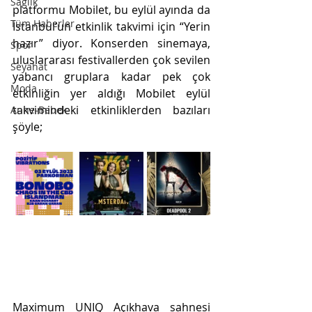
Sağlık
platformu Mobilet, bu eylül ayında da 
Tüm Haberler
İstanbul’un etkinlik takvimi için “Yerin 
hazır” diyor. Konserden sinemaya, 
Spor
uluslararası festivallerden çok sevilen 
Seyahat
yabancı gruplara kadar pek çok 
Moda
etkinliğin yer aldığı Mobilet eylül 
takvimindeki etkinliklerden bazıları 
Anne-Bebek
şöyle;
Maximum UNIQ Açıkhava sahnesi 