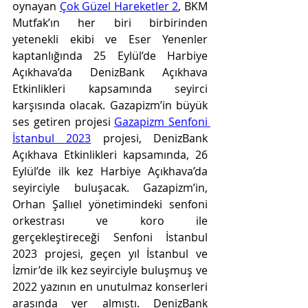
oynayan 
Çok Güzel Hareketler 2
, BKM 
Mutfak’ın her biri birbirinden 
yetenekli ekibi ve Eser Yenenler 
kaptanlığında 25 Eylül’de Harbiye 
Açıkhava’da DenizBank Açıkhava 
Etkinlikleri kapsamında seyirci 
karşısında olacak. Gazapizm’in büyük 
ses getiren projesi 
Gazapizm Senfoni 
İstanbul 2023
 projesi, DenizBank 
Açıkhava Etkinlikleri kapsamında, 26 
Eylül’de ilk kez Harbiye Açıkhava’da 
seyirciyle buluşacak. Gazapizm’in, 
Orhan Şallıel yönetimindeki senfoni 
orkestrası ve koro ile 
gerçekleştireceği Senfoni İstanbul 
2023 projesi, geçen yıl İstanbul ve 
İzmir’de ilk kez seyirciyle buluşmuş ve 
2022 yazının en unutulmaz konserleri 
arasında yer almıştı. DenizBank 