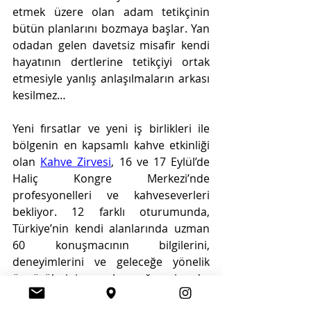
etmek üzere olan adam tetikçinin 
bütün planlarını bozmaya başlar. Yan 
odadan gelen davetsiz misafir kendi 
hayatının dertlerine tetikçiyi ortak 
etmesiyle yanlış anlaşılmaların arkası 
kesilmez…  
Yeni fırsatlar ve yeni iş birlikleri ile 
bölgenin en kapsamlı kahve etkinliği 
olan 
Kahve Zirvesi
, 16 ve 17 Eylül’de 
Haliç Kongre Merkezi’nde 
profesyonelleri ve kahveseverleri 
bekliyor. 12 farklı oturumunda, 
Türkiye’nin kendi alanlarında uzman 
60 konuşmacının bilgilerini, 
deneyimlerini ve geleceğe yönelik 
öngörülerini paylaşacağı zirvede, 
stantlarda yer alan katılımcılar hedef 