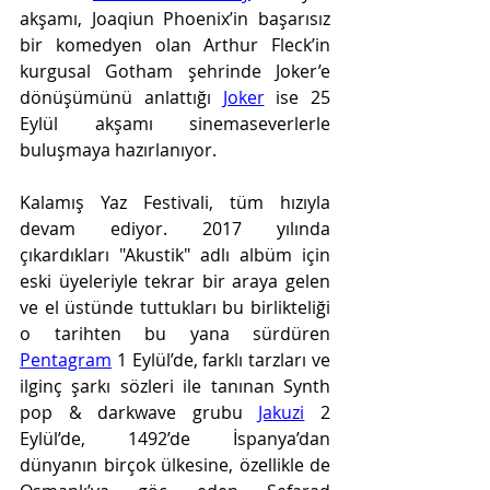
akşamı, Joaqiun Phoenix’in başarısız 
bir komedyen olan Arthur Fleck’in 
kurgusal Gotham şehrinde Joker’e 
dönüşümünü anlattığı 
Joker
 ise 25 
Eylül akşamı sinemaseverlerle 
buluşmaya hazırlanıyor.
Kalamış Yaz Festivali, tüm hızıyla 
devam ediyor. 2017 yılında 
çıkardıkları "Akustik" adlı albüm için 
eski üyeleriyle tekrar bir araya gelen 
ve el üstünde tuttukları bu birlikteliği 
o tarihten bu yana sürdüren 
Pentagram
 1 Eylül’de, farklı tarzları ve 
ilginç şarkı sözleri ile tanınan Synth 
pop & darkwave grubu 
Jakuzi
 2 
Eylül’de, 1492’de İspanya’dan 
dünyanın birçok ülkesine, özellikle de 