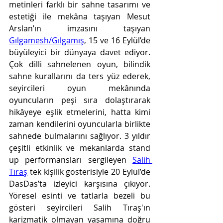
metinleri farklı bir sahne tasarımı ve 
estetiği ile mekâna taşıyan Mesut 
Arslan’ın imzasını taşıyan  
Gılgamesh/Gılgamış
, 15 ve 16 Eylül’de 
büyüleyici bir dünyaya davet ediyor. 
Çok dilli sahnelenen oyun, bilindik 
sahne kurallarını da ters yüz ederek, 
seyircileri oyun mekânında 
oyuncuların peşi sıra dolaştırarak 
hikâyeye eşlik etmelerini, hatta kimi 
zaman kendilerini oyuncularla birlikte 
sahnede bulmalarını sağlıyor. 3 yıldır 
çeşitli etkinlik ve mekanlarda stand 
up performansları sergileyen 
Salih 
Tıraş
 tek kişilik gösterisiyle 20 Eylül’de 
DasDas’ta izleyici karşısına çıkıyor. 
Yöresel esinti ve tatlarla bezeli bu 
gösteri seyircileri Salih Tıraş'ın 
karizmatik olmayan yaşamına doğru 