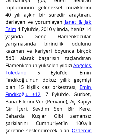
Osmanlı’ya göç eden Sefarad 
toplumunun geleneksel müziklerini 
40 yılı aşkın bir süredir araştıran, 
derleyen ve yorumlayan 
Janet & Jak 
Esim
 4 Eylül’de, 2010 yılında, henüz 14 
yaşında Genç Flamenkocular 
yarışmasında birincilik ödülünü 
kazanan ve kariyeri boyunca birçok 
ödül alarak başarısını taçlandıran 
Flamenko’nun yükselen yıldızı 
Angeles 
Toledano
 5 Eylül’de, Emin 
Fındıkoğlu’nun dokuz yıllık geçmişi 
olan 15 kişilik caz orkestrası, 
Emin 
Fındıkoğlu +12
, 7 Eylül’de, Gurbet, 
Bana Ellerini Ver (Pervane), Aç Kapıyı 
Gir İçeri, Sevdim Seni Bir Kere, 
Baharda Kuşlar Gibi zamansız 
şarkılarını Cumhuriyet’in 100.yılı 
şerefine seslendirecek olan 
Özdemir 