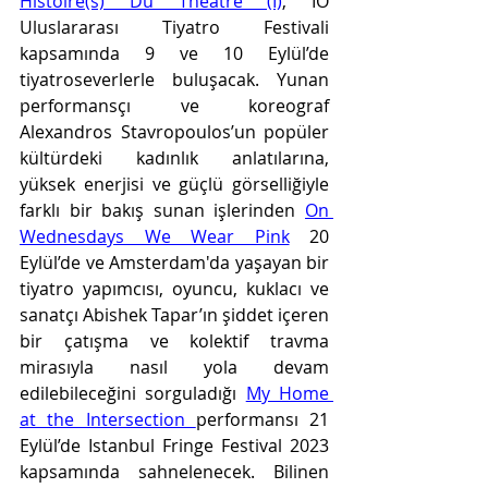
Histoire(s) Du Théâtre (I)
, IO 
Uluslararası Tiyatro Festivali 
kapsamında 9 ve 10 Eylül’de 
tiyatroseverlerle buluşacak. Yunan 
performansçı ve koreograf 
Alexandros Stavropoulos’un popüler 
kültürdeki kadınlık anlatılarına, 
yüksek enerjisi ve güçlü görselliğiyle 
farklı bir bakış sunan işlerinden 
On 
Wednesdays We Wear Pink
 20 
Eylül’de ve Amsterdam'da yaşayan bir 
tiyatro yapımcısı, oyuncu, kuklacı ve 
sanatçı Abishek Tapar’ın şiddet içeren 
bir çatışma ve kolektif travma 
mirasıyla nasıl yola devam 
edilebileceğini sorguladığı 
My Home 
at the Intersection 
performansı 21 
Eylül’de Istanbul Fringe Festival 2023 
kapsamında sahnelenecek. Bilinen 