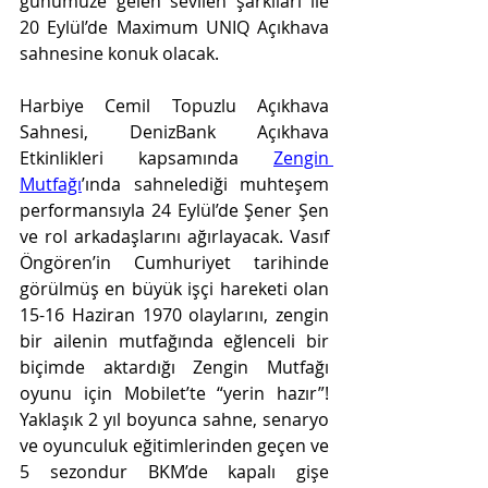
günümüze gelen sevilen şarkıları ile 
20 Eylül’de Maximum UNIQ Açıkhava 
sahnesine konuk olacak. 
Harbiye Cemil Topuzlu Açıkhava 
Sahnesi, DenizBank Açıkhava 
Etkinlikleri kapsamında 
Zengin 
Mutfağı
’ında sahnelediği muhteşem 
performansıyla 24 Eylül’de Şener Şen 
ve rol arkadaşlarını ağırlayacak. Vasıf 
Öngören’in Cumhuriyet tarihinde 
görülmüş en büyük işçi hareketi olan 
15-16 Haziran 1970 olaylarını, zengin 
bir ailenin mutfağında eğlenceli bir 
biçimde aktardığı Zengin Mutfağı 
oyunu için Mobilet’te “yerin hazır”! 
Yaklaşık 2 yıl boyunca sahne, senaryo 
ve oyunculuk eğitimlerinden geçen ve 
5 sezondur BKM’de kapalı gişe 