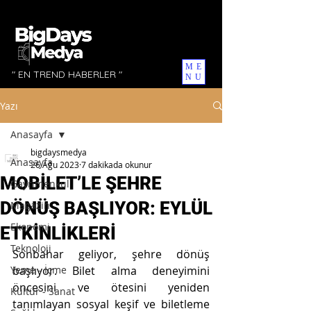
ME
" EN TREND HABERLER "
NU
Yazı
Anasayfa
bigdaysmedya
Anasayfa
26 Ağu 2023
7 dakikada okunur
MOBİLET’LE ŞEHRE
Gayrimenkul
DÖNÜŞ BAŞLIYOR: EYLÜL
Magazin
Ekonomi
ETKİNLİKLERİ
Teknoloji
Sonbahar geliyor, şehre dönüş 
Yeme - İçme
başlıyor. Bilet alma deneyimini 
öncesini ve ötesini yeniden 
Kültür - Sanat
tanımlayan sosyal keşif ve biletleme 