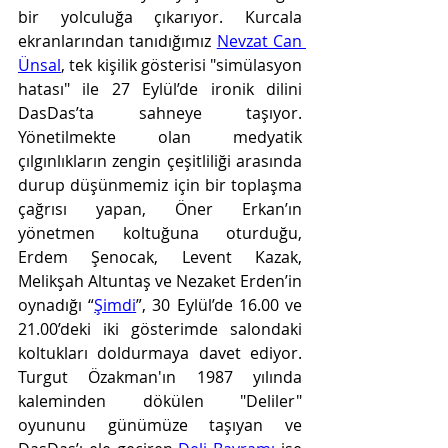
bir yolculuğa çıkarıyor. Kurcala 
ekranlarından tanıdığımız 
Nevzat Can 
Ünsal
, tek kişilik gösterisi "simülasyon 
hatası" ile 27 Eylül’de ironik dilini 
DasDas’ta sahneye taşıyor. 
Yönetilmekte olan medyatik 
çılgınlıkların zengin çeşitliliği arasında 
durup düşünmemiz için bir toplaşma 
çağrısı yapan, Öner Erkan’ın 
yönetmen koltuğuna oturduğu, 
Erdem Şenocak, Levent Kazak, 
Melikşah Altuntaş ve Nezaket Erden’in 
oynadığı “
Şimdi
”, 30 Eylül’de 16.00 ve 
21.00’deki iki gösterimde salondaki 
koltukları doldurmaya davet ediyor. 
Turgut Özakman'ın 1987 yılında 
kaleminden dökülen "Deliler" 
oyununu günümüze taşıyan ve 