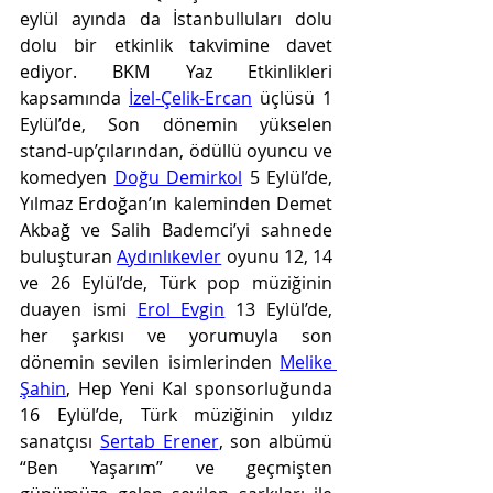
eylül ayında da İstanbulluları dolu 
dolu bir etkinlik takvimine davet 
ediyor. BKM Yaz Etkinlikleri 
kapsamında 
İzel-Çelik-Ercan
 üçlüsü 1 
Eylül’de, Son dönemin yükselen 
stand-up’çılarından, ödüllü oyuncu ve 
komedyen 
Doğu Demirkol
 5 Eylül’de, 
Yılmaz Erdoğan’ın kaleminden Demet 
Akbağ ve Salih Bademci’yi sahnede 
buluşturan 
Aydınlıkevler
 oyunu 12, 14 
ve 26 Eylül’de, Türk pop müziğinin 
duayen ismi 
Erol Evgin
 13 Eylül’de, 
her şarkısı ve yorumuyla son 
dönemin sevilen isimlerinden 
Melike 
Şahin
, Hep Yeni Kal sponsorluğunda 
16 Eylül’de, Türk müziğinin yıldız 
sanatçısı 
Sertab Erener
, son albümü 
“Ben Yaşarım” ve geçmişten 