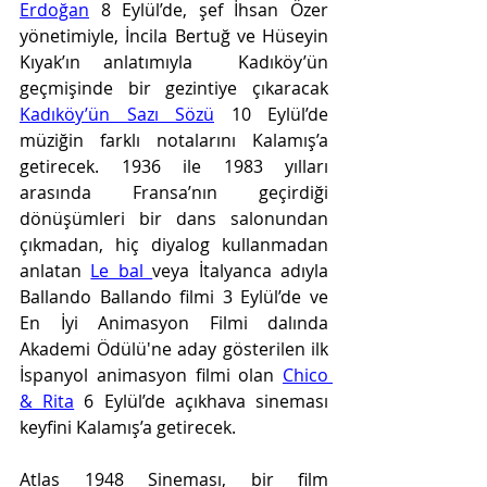
Erdoğan
 8 Eylül’de, şef İhsan Özer 
yönetimiyle, İncila Bertuğ ve Hüseyin 
Kıyak’ın anlatımıyla  Kadıköy’ün 
geçmişinde bir gezintiye çıkaracak 
Kadıköy’ün Sazı Sözü
 10 Eylül’de 
müziğin farklı notalarını Kalamış’a 
getirecek. 1936 ile 1983 yılları 
arasında Fransa’nın geçirdiği 
dönüşümleri bir dans salonundan 
çıkmadan, hiç diyalog kullanmadan 
anlatan 
Le bal 
veya İtalyanca adıyla 
Ballando Ballando filmi 3 Eylül’de ve 
En İyi Animasyon Filmi dalında 
Akademi Ödülü'ne aday gösterilen ilk 
İspanyol animasyon filmi olan 
Chico 
& Rita
 6 Eylül’de açıkhava sineması 
keyfini Kalamış’a getirecek. 
Atlas 1948 Sineması, bir film 