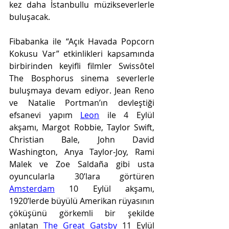
kez daha İstanbullu müzikseverlerle 
buluşacak. 
Fibabanka ile “Açık Havada Popcorn 
Kokusu Var” etkinlikleri kapsamında 
birbirinden keyifli filmler Swissôtel 
The Bosphorus sinema severlerle 
buluşmaya devam ediyor. Jean Reno 
ve Natalie Portman’ın devleştiği 
efsanevi yapım 
Leon
 ile 4 Eylül 
akşamı, Margot Robbie, Taylor Swift, 
Christian Bale, John David 
Washington, Anya Taylor-Joy, Rami 
Malek ve Zoe Saldaña gibi usta 
oyuncularla 30’lara görtüren 
Amsterdam
 10 Eylül akşamı, 
1920’lerde büyülü Amerikan rüyasının 
çöküşünü görkemli bir şekilde 
anlatan 
The Great Gatsby
 11 Eylül 