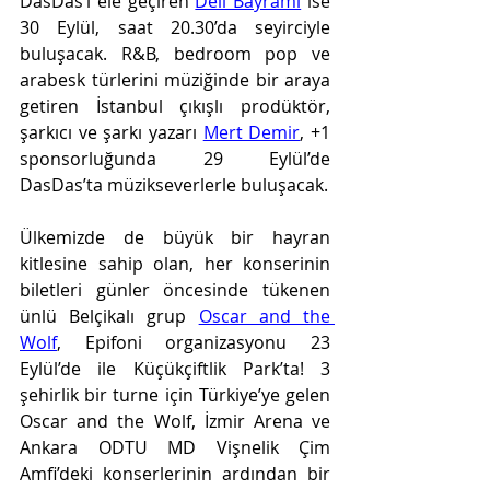
DasDas’ı ele geçiren 
Deli Bayramı
 ise 
30 Eylül, saat 20.30’da seyirciyle 
buluşacak. R&B, bedroom pop ve 
arabesk türlerini müziğinde bir araya 
getiren İstanbul çıkışlı prodüktör, 
şarkıcı ve şarkı yazarı 
Mert Demir
, +1 
sponsorluğunda 29 Eylül’de 
DasDas’ta müzikseverlerle buluşacak. 
Ülkemizde de büyük bir hayran 
kitlesine sahip olan, her konserinin 
biletleri günler öncesinde tükenen 
ünlü Belçikalı grup 
Oscar and the 
Wolf
, Epifoni organizasyonu 23 
Eylül’de ile Küçükçiftlik Park’ta! 3 
şehirlik bir turne için Türkiye’ye gelen 
Oscar and the Wolf, İzmir Arena ve 
Ankara ODTU MD Vişnelik Çim 
Amfi’deki konserlerinin ardından bir 