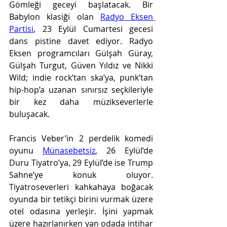
Gömleği geceyi başlatacak. Bir 
Babylon klasiği olan 
Radyo Eksen 
Partisi
, 23 Eylül Cumartesi gecesi 
dans pistine davet ediyor. Radyo 
Eksen programcıları Gülşah Güray, 
Gülşah Turgut, Güven Yıldız ve Nikki 
Wild; indie rock’tan ska’ya, punk’tan 
hip-hop’a uzanan sınırsız seçkileriyle 
bir kez daha müzikseverlerle 
buluşacak. 
Francis Veber’in 2 perdelik komedi 
oyunu 
Münasebetsiz
, 26 Eylül’de 
Duru Tiyatro’ya, 29 Eylül’de ise Trump 
Sahne’ye konuk oluyor. 
Tiyatroseverleri kahkahaya boğacak 
oyunda bir tetikçi birini vurmak üzere 
otel odasına yerleşir. İşini yapmak 
üzere hazırlanırken yan odada intihar 