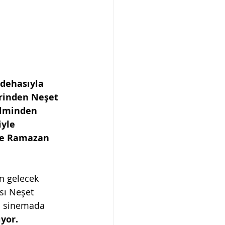
dehasıyla 
erinden Neşet 
ilminden 
yle 
ise Ramazan 
in gelecek 
sı Neşet 
ni sinemada 
yor. 