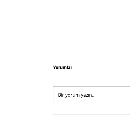
Yorumlar
Bir yorum yazın...
GHTC ve Temos
International, Küresel Sağlık
Seyahati Standartlarını