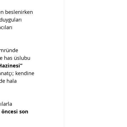
en beslenirken 
 duyguları 
cıları 
ömründe 
ne has üslubu 
azinesi” 
anatçı; kendine 
de hala 
ılarla 
 öncesi son 