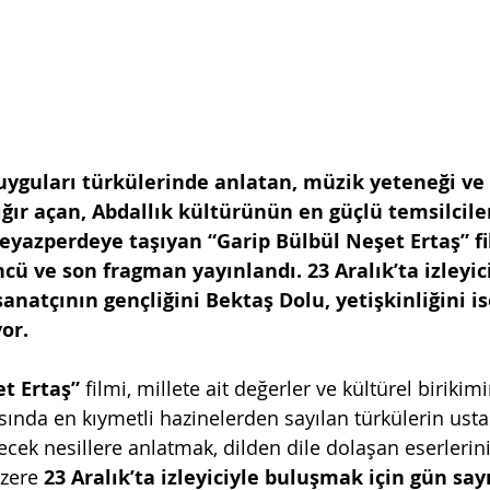
uyguları türkülerinde anlatan, müzik yeteneği ve 
çığır açan, Abdallık kültürünün en güçlü temsilcil
beyazperdeye taşıyan “Garip Bülbül Neşet Ertaş” f
cü ve son fragman yayınlandı. 23 Aralık’ta izleyici
anatçının gençliğini Bektaş Dolu, yetişkinliğini 
or.
t Ertaş” 
filmi, millete ait değerler ve kültürel birikim
sında en kıymetli hazinelerden sayılan türkülerin usta
lecek nesillere anlatmak, dilden dile dolaşan eserleri
zere 
23 Aralık’ta izleyiciyle buluşmak için gün sayı