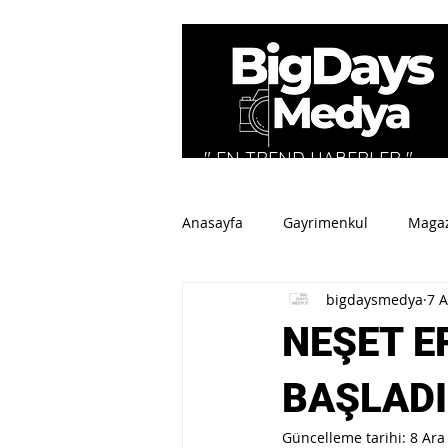
" EN TREND HABERLER "
Anasayfa
Gayrimenkul
Maga
bigdaysmedya
7 
Tüm Haberler
Spor
Sey
NEŞET E
BAŞLADI
Güncelleme tarihi:
8 Ara