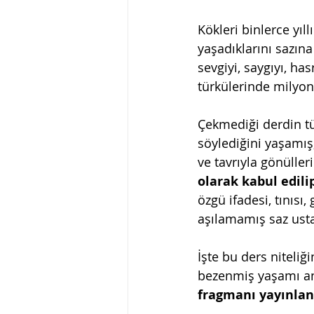
Kökleri binlerce yı
yaşadıklarını sazın
sevgiyi, saygıyı, hasr
türkülerinde milyon
Çekmediği derdin t
söylediğini yaşamış
ve tavrıyla gönülleri
olarak kabul edili
özgü ifadesi, tınıs
aşılamamış saz ustas
İşte bu ders niteliği
bezenmiş yaşamı an
fragmanı yayınlan