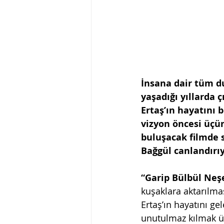
İnsana dair tüm d
yaşadığı yıllarda 
Ertaş’ın hayatını 
vizyon öncesi üçün
buluşacak filmde s
Bağgül canlandırıy
“Garip Bülbül Neşe
kuşaklara aktarılma
Ertaş’ın hayatını ge
unutulmaz kılmak ü