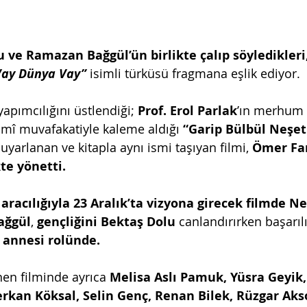
 ve Ramazan Bağgül’ün birlikte çalıp söyledikleri,
Vay Dünya Vay” 
isimli türküsü fragmana eşlik ediyor. 
 yapımcılığını üstlendiği; 
Prof. Erol Parlak
’ın merhum 
esmî muvafakatiyle kaleme aldığı 
“Garip Bülbül Neşet
n uyarlanan ve kitapla aynı ismi taşıyan filmi, 
Ömer Fa
te yönetti.
racılığıyla 23 Aralık’ta vizyona girecek filmde Ne
ağgül
, 
gençliğini Bektaş Dolu 
canlandırırken başarıl
 annesi rolünde.
nen filminde ayrıca 
Melisa Aslı Pamuk, Yüsra Geyik,
rkan Köksal, Selin Genç, Renan Bilek, Rüzgar Akso