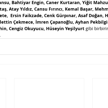
nsu, Bahtiyar Engin, Caner Kurtaran, Yiğit Mahzun
aş, Atay Yıldız, Cansu Fırıncı, Kemal Başar, Mehme
ete,  Ersin Faikzade, Cenk Gürpınar, Asaf Doğan, H
lettin Çekmece, İmren Çapanoğlu, Ayhan Pekbilgi
hin, Cengiz Okuyucu, Hüseyin Yeşilyurt 
gibi birbir
.