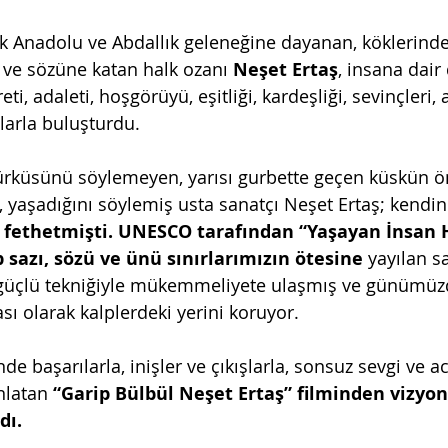
llık Anadolu ve Abdallık geleneğine dayanan, köklerind
a ve sözüne katan halk ozanı 
Neşet Ertaş
, insana dair
eti, adaleti, hoşgörüyü, eşitliği, kardeşliği, sevinçleri, a
larla buluşturdu. 
ürküsünü söylemeyen, yarısı gurbette geçen küskün 
, yaşadığını söylemiş usta sanatçı Neşet Ertaş; kendi
 
fethetmişti. UNESCO tarafından “Yaşayan İnsan H
p sazı, sözü ve ünü sınırlarımızın ötesine 
yayılan s
ı, güçlü tekniğiyle mükemmeliyete ulaşmış ve günümüz
ı olarak kalplerdeki yerini koruyor. 
nde başarılarla, inişler ve çıkışlarla, sonsuz sevgi ve ac
latan 
“Garip Bülbül Neşet Ertaş” filminden vizyon
dı.