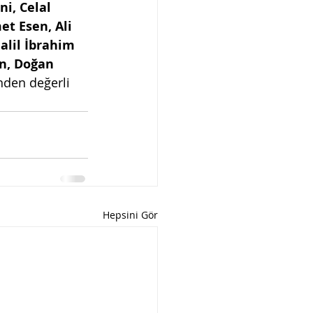
i, Celal 
t Esen, Ali 
alil İbrahim 
n, Doğan 
inden değerli 
Hepsini Gör