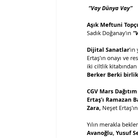
 “Vay Dünya Vay”
Aşık Meftuni Topçu
Sadık Doğanay’ın 
“
Dijital Sanatlar
’ın
Ertaş’ın onayı ve r
iki ciltlik kitabında
Berker Berki birlik
CGV Mars Dağıtım a
Ertaş’ı Ramazan B
Zara, 
Neşet Ertaş’ın
Yılın merakla bekle
Avanoğlu, Yusuf Se