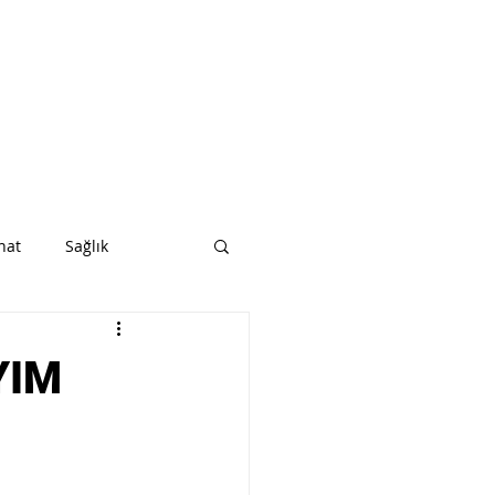
nat
Sağlık
YIM