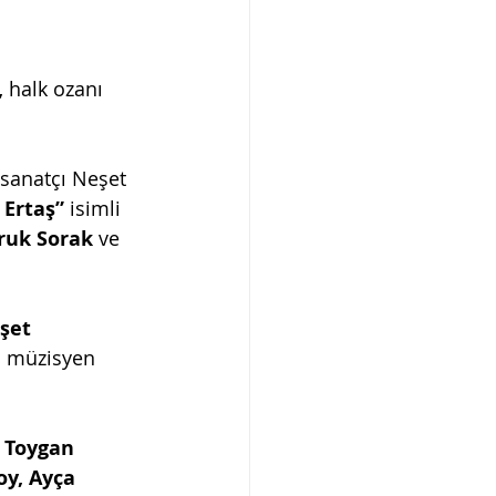
 
halk ozanı 
sanatçı Neşet 
 Ertaş”
 isimli 
ruk Sorak
 ve 
şet 
ı müzisyen 
 Toygan 
y, Ayça 