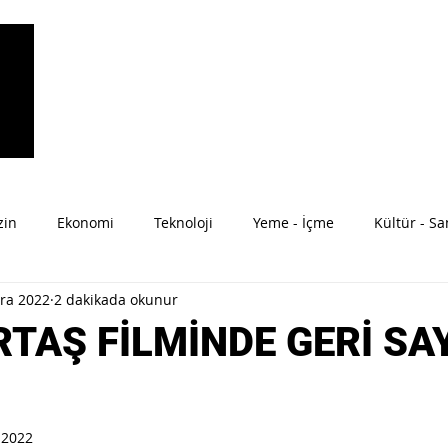
zin
Ekonomi
Teknoloji
Yeme - İçme
Kültür - Sa
Ara 2022
2 dakikada okunur
ahat
Moda
Anne-Bebek
RTAŞ FİLMİNDE GERİ SA
 2022