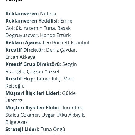
Reklamveren:
 Nutella 
Reklamveren Yetkilisi:
 Emre 
Gölcük, Yasemin Tuna, Başak 
Doğruyusever, Hande Ertürk  
Reklam Ajansı: 
Leo Burnett İstanbul 
Kreatif Direktör: 
Deniz Çavdar, 
Ercan Akkaya 
Kreatif Grup Direktörü
: Sezgin 
Rızaoğlu, Çağkan Yüksel
Kreatif Ekip: 
Tamer Kılıç, Mert 
Reisoğlu
Müşteri İlişkileri Lideri: 
Gülde 
Ölemez 
Müşteri İlişkileri Ekibi: 
Florentina 
Staicu Özkaner, Uygar Utku Akbıyık, 
Bilge Azazi
Strateji Lideri: 
Tuna Öngü  