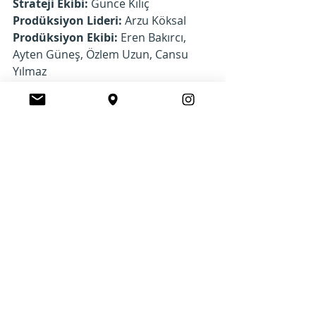
Strateji Ekibi: 
Günce Kılıç
Prodüksiyon Lideri: 
Arzu Köksal 
Prodüksiyon Ekibi: 
Eren Bakırcı, 
Ayten Güneş, Özlem Uzun, Cansu 
Yılmaz
Yönetmen: 
Umut Aral
Prodüksiyon Şirketi: 
Depo Film
Müzik: 
3K1A Music (“Erkenci Kuş” 
Dizi Jeneriği-Remake) 
Mecra:
 TV, Dijital, Instore 
Kültür - Sanat
Son Yazılar
Hepsini Gör