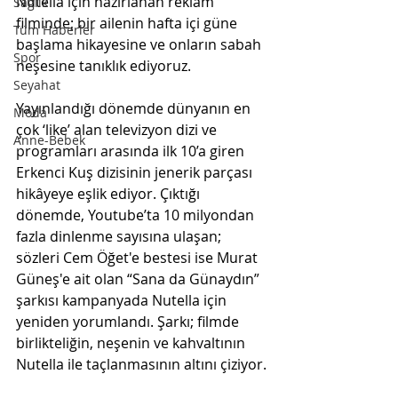
Nutella için hazırlanan reklam 
Sağlık
filminde; bir ailenin hafta içi güne 
Tüm Haberler
başlama hikayesine ve onların sabah 
Spor
neşesine tanıklık ediyoruz. 
Seyahat
Yayınlandığı dönemde dünyanın en 
Moda
çok ‘like’ alan televizyon dizi ve 
Anne-Bebek
programları arasında ilk 10’a giren 
Erkenci Kuş dizisinin jenerik parçası 
hikâyeye eşlik ediyor. Çıktığı 
dönemde, Youtube’ta 10 milyondan 
fazla dinlenme sayısına ulaşan; 
sözleri Cem Öğet'e bestesi ise Murat 
Güneş'e ait olan 
“Sana da Günaydın” 
şarkısı kampanyada Nutella için 
yeniden yorumlandı. Şarkı; filmde 
birlikteliğin, neşenin ve kahvaltının 
Nutella ile taçlanmasının altını çiziyor.