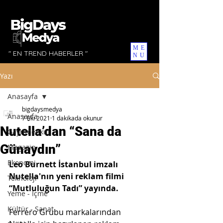
ME
" EN TREND HABERLER "
NU
Yazı
Anasayfa
bigdaysmedya
Anasayfa
7 Eki 2021
1 dakikada okunur
Nutella’dan “Sana da
Gayrimenkul
Günaydın”
Magazin
Ekonomi
Leo Burnett İstanbul imzalı 
Nutella'nın yeni reklam filmi 
Teknoloji
“Mutluluğun Tadı” yayında.
Yeme - İçme
Kültür - Sanat
Ferrero Grubu markalarından 