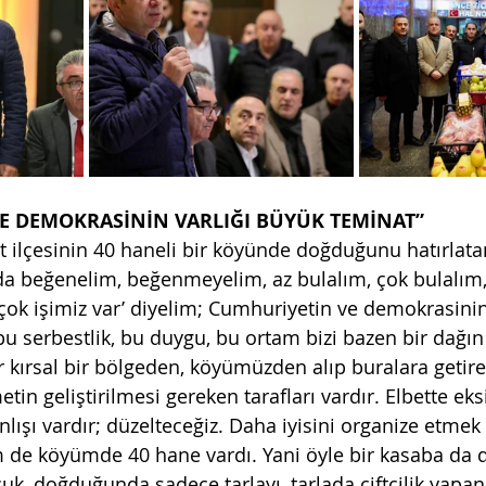
E DEMOKRASİNİN VARLIĞI BÜYÜK TEMİNAT”
 ilçesinin 40 haneli bir köyünde doğduğunu hatırlat
da beğenelim, beğenmeyelim, az bulalım, çok bulalım, 
ok işimiz var’ diyelim; Cumhuriyetin ve demokrasinin
 bu serbestlik, bu duygu, bu ortam bizi bazen bir dağı
r kırsal bir bölgeden, köyümüzden alıp buralara getire
tin geliştirilmesi gereken tarafları vardır. Elbette eksi
ışı vardır; düzelteceğiz. Daha iyisini organize etmek 
m de köyümde 40 hane vardı. Yani öyle bir kasaba da
uk, doğduğunda sadece tarlayı, tarlada çiftçilik yapan