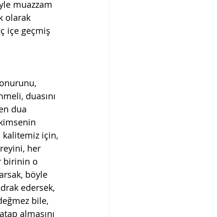
tiyle muazzam 
k olarak 
ç içe geçmiş 
 onurunu, 
nmeli, duasını 
en dua 
 kimsenin 
kalitemiz için, 
eyini, her 
birinin o 
rsak, böyle 
idrak edersek, 
değmez bile, 
hatap almasını 