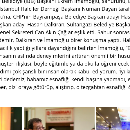
r Belediye (İBB) Başkanı Ekrem İmamoğlu, sahurunu,
. İstanbul Halciler Derneği Başkanı Numan Dayan tara
u’na; CHP’nin Bayrampaşa Belediye Başkan adayı Has
şkan adayı Hasan Dalkıran, Sultangazi Belediye Başka
el Sekreteri Can Akın Çağlar eşlik etti. Sahur sonrası
emir, Dalkıran ve İmamoğlu birer konuşma yaptı. Hal
cılık yaptığı yıllara dayandığını belirten İmamoğlu, “E
nsanın aslında deneyimlerini arttıran önemli bir husus
teri ilişkisi, böyle eğitimle ya da okulla öğrenilecek b
imi çok şanslı bir insan olarak kabul ediyorum. ‘İyi ki
 dedemiz, babamız esnaflığı kendi başına yapmadı, e
r, bizi oraya götürüp, alıştırıp, o tezgahtan esnaflığı ö