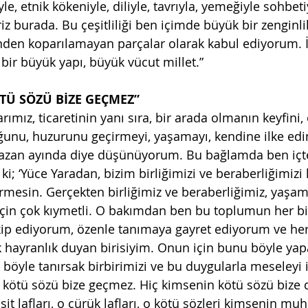
e, etnik kökeniyle, diliyle, tavrıyla, yemeğiyle sohbe
iriz burada. Bu çeşitliliği ben içimde büyük bir zenginli
rinden koparılamayan parçalar olarak kabul ediyorum. İ
bir büyük yapı, büyük vücut millet.”
TÜ SÖZÜ BİZE GEÇMEZ”
rımız, ticaretinin yanı sıra, bir arada olmanın keyfini,
ğunu, huzurunu geçirmeyi, yaşamayı, kendine ilke edi
azan ayında diye düşünüyorum. Bu bağlamda ben içt
i; ‘Yüce Yaradan, bizim birliğimizi ve beraberliğimizi
rmesin. Gerçekten birliğimiz ve beraberliğimiz, yaşam 
in çok kıymetli. O bakımdan ben bu toplumun her bir
kip ediyorum, özenle tanımaya gayret ediyorum ve her 
hayranlık duyan birisiyim. Onun için bunu böyle yapa
, böyle tanırsak birbirimizi ve bu duygularla meseleyi 
 kötü sözü bize geçmez. Hiç kimsenin kötü sözü bize 
sit lafları, o çürük lafları, o kötü sözleri kimsenin mu