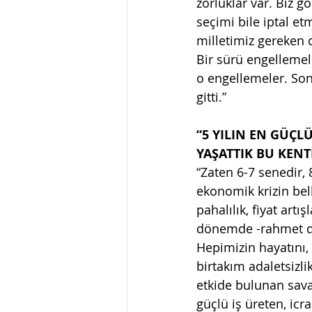
zorluklar var. Biz gö
seçimi bile iptal et
milletimiz gereken d
Bir sürü engelleme
o engellemeler. Son
gitti.”
“5 YILIN EN GÜÇLÜ
YAŞATTIK BU KENT
“Zaten 6-7 senedir, 
ekonomik krizin bel
pahalılık, fiyat artı
dönemde -rahmet dil
Hepimizin hayatını,
birtakım adaletsizli
etkide bulunan sava
güçlü iş üreten, icr