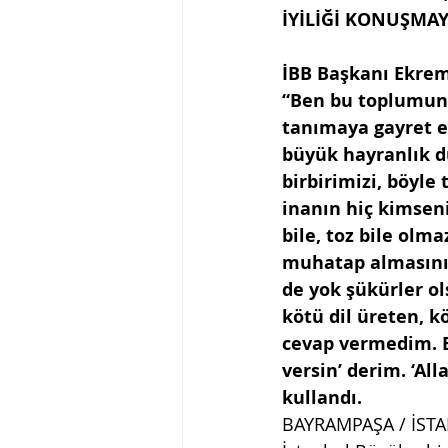
İYİLİĞİ KONUŞMA
İBB Başkanı Ekrem
“Ben bu toplumun h
tanımaya gayret e
büyük hayranlık d
birbirimizi, böyle
inanın hiç kimsen
bile, toz bile olma
muhatap almasını 
de yok şükürler ol
kötü dil üreten, k
cevap vermedim. En
versin’ derim. ‘Al
kullandı. 
BAYRAMPAŞA / İST