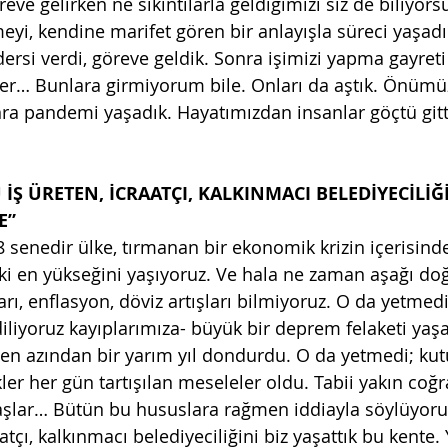
reve gelirken ne sıkıntılarla geldiğimizi siz de biliyors
meyi, kendine marifet gören bir anlayışla süreci yaşad
ersi verdi, göreve geldik. Sonra işimizi yapma gayreti
ler… Bunlara girmiyorum bile. Onları da aştık. Önüm
ra pandemi yaşadık. Hayatımızdan insanlar göçtü gitti.
 İŞ ÜRETEN, İCRAATÇI, KALKINMACI BELEDİYECİLİĞİ
E”
8 senedir ülke, tırmanan bir ekonomik krizin içerisind
ki en yükseğini yaşıyoruz. Ve hala ne zaman aşağı do
şları, enflasyon, döviz artışları bilmiyoruz. O da yetmed
iyoruz kayıplarımıza- büyük bir deprem felaketi yaşa
 en azından bir yarım yıl dondurdu. O da yetmedi; kut
kler her gün tartışılan meseleler oldu. Tabii yakın coğ
şlar… Bütün bu hususlara rağmen iddiayla söylüyorum
aatçı, kalkınmacı belediyeciliğini biz yaşattık bu kente