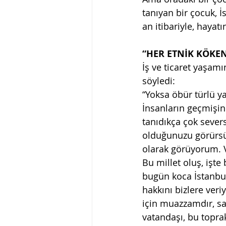
tanıyan bir çocuk, 
an itibariyle, hayat
“HER ETNİK KÖKEN
İş ve ticaret yaşamı
söyledi: 
“Yoksa öbür türlü 
İnsanların geçmişini,
tanıdıkça çok severs
olduğunuzu görürsün
olarak görüyorum. Ve
Bu millet oluş, işte
bugün koca İstanbul
hakkını bizlere veri
için muazzamdır, sa
vatandaşı, bu toprak