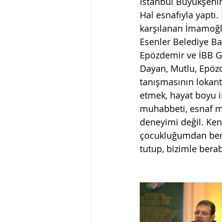
İstanbul Büyükşehi
Hal esnafıyla yaptı
karşılanan İmamoğl
Esenler Belediye Ba
Epözdemir ve İBB Gen
Dayan, Mutlu, Epözd
tanışmasının lokanta
etmek, hayat boyu i
muhabbeti, esnaf müş
deneyimi değil. Kend
çocukluğumdan beri
tutup, bizimle berabe