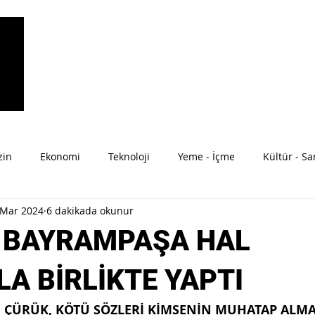
zin
Ekonomi
Teknoloji
Yeme - İçme
Kültür - Sa
 Mar 2024
6 dakikada okunur
ahat
Moda
Anne-Bebek
 BAYRAMPAŞA HAL
LA BİRLİKTE YAPTI
, ÇÜRÜK, KÖTÜ SÖZLERİ KİMSENİN MUHATAP ALMA