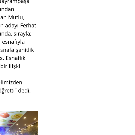
 Bayrampaşa 
fından 
an Mutlu, 
n adayı Ferhat 
nda, sırayla; 
 esnafıyla 
snafa şahitlik 
. Esnaflık 
ir ilişki 
 
limizden 
ğretti” dedi. 