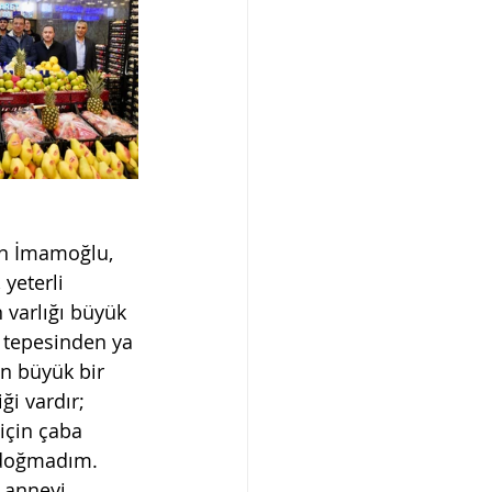
an İmamoğlu, 
yeterli 
 varlığı büyük 
n tepesinden ya 
n büyük bir 
ği vardır; 
için çaba 
 doğmadım. 
 anneyi 