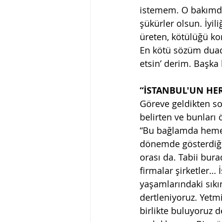
istemem. O bakımdan
şükürler olsun. İyi
üreten, kötülüğü ko
En kötü sözüm duadır
etsin’ derim. Başka
“İSTANBUL'UN HER
Göreve geldikten so
belirten ve bunları
“Bu bağlamda hemen
dönemde gösterdiğimi
orası da. Tabii bura
firmalar şirketler… 
yaşamlarındaki sıkı
dertleniyoruz. Yetm
birlikte buluyoruz 