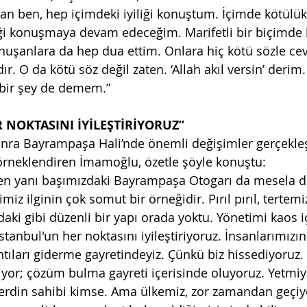
 ben, hep içimdeki iyiliği konuştum. İçimde kötülük
liği konuşmaya devam edeceğim. Marifetli bir biçimde k
nuşanlara da hep dua ettim. Onlara hiç kötü sözle c
. O da kötü söz değil zaten. ‘Allah akıl versin’ derim. 
 bir şey de demem.”
 NOKTASINI İYİLEŞTİRİYORUZ”
nra Bayrampaşa Hali’nde önemli değişimler gerçekleşt
 örneklendiren İmamoğlu, özetle şöyle konuştu:
 yanı başımızdaki Bayrampaşa Otogarı da mesela de
z ilginin çok somut bir örneğidir. Pırıl pırıl, tertemiz
daki gibi düzenli bir yapı orada yoktu. Yönetimi kaos i
İstanbul'un her noktasını iyileştiriyoruz. İnsanlarımızın
ntıları giderme gayretindeyiz. Çünkü biz hissediyoruz.
iyor; çözüm bulma gayreti içerisinde oluyoruz. Yetmi
derdin sahibi kimse. Ama ülkemiz, zor zamandan geçiy