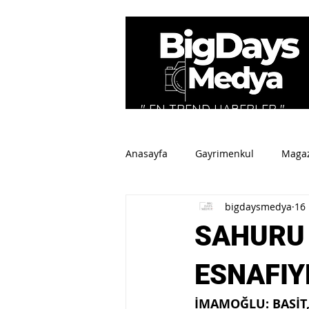
" EN TREND HABERLER "
Anasayfa
Gayrimenkul
Maga
bigdaysmedya
16
Tüm Haberler
Spor
Sey
SAHURU
ESNAFIY
İMAMOĞLU: BASİT