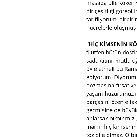
masada bile kökeniyl
bir çeşitliği görebil
tarifliyorum, birbi
hücrelerle oluşmuş 
“HİÇ KİMSENİN KÖ
“Lütfen bütün dostla
sadakatini, mutlulu
öyle etmeli bu Ram
ediyorum. Diyorum k
bozmasına fırsat ve
yaşam huzurumuz iç
parçasını özenle ta
geçmişine de büyük 
anlarsak birbirimizi
inanın hiç kimsenin
toz bile olmaz. O ba