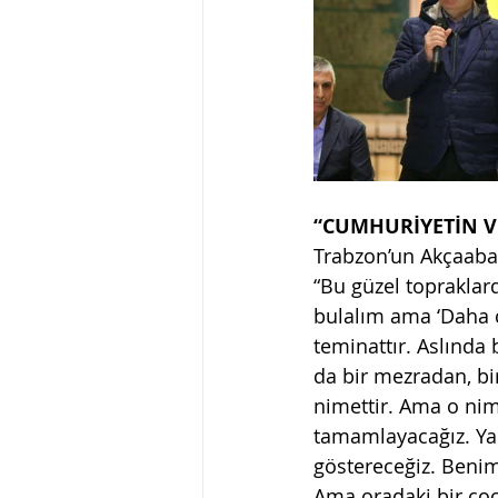
“CUMHURİYETİN V
Trabzon’un Akçaabat
“Bu güzel topraklar
bulalım ama ‘Daha ç
teminattır. Aslında
da bir mezradan, bi
nimettir. Ama o nime
tamamlayacağız. Yanl
göstereceğiz. Beni
Ama oradaki bir çoc