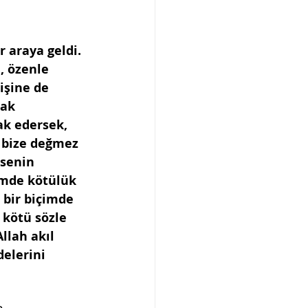
 araya geldi. 
, özenle 
işine de 
ak 
ak edersek, 
 bize değmez 
msenin 
imde kötülük 
 bir biçimde 
 kötü sözle 
llah akıl 
delerini 