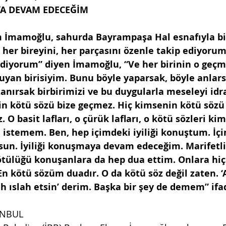
YA DEVAM EDECEĞİM
 İmamoğlu, sahurda Bayrampaşa Hal esnafıyla bir
er bireyini, her parçasını özenle takip ediyorum
diyorum” diyen İmamoğlu, “Ve her birinin o geçm
uyan birisiyim. Bunu böyle yaparsak, böyle anlars
 tanırsak birbirimizi ve bu duygularla meseleyi idr
in kötü sözü bize geçmez. Hiç kimsenin kötü sözü
z. O basit lafları, o çürük lafları, o kötü sözleri ki
istemem. Ben, hep içimdeki iyiliği konuştum. İç
sun. İyiliği konuşmaya devam edeceğim. Marifetli
ötülüğü konuşanlara da hep dua ettim. Onlara hiç
 kötü sözüm duadır. O da kötü söz değil zaten. ‘A
lah ıslah etsin’ derim. Başka bir şey de demem” ifa
ANBUL 