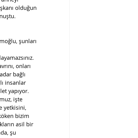
aşkanı olduğun 
nuştu.  
amoğlu, şunları 
layamazsınız. 
vrını, onları 
adar bağlı 
ı insanlar 
let yapıyor. 
muz, işte 
yetkisini, 
 köken bizim 
arın asil bir 
da, şu 