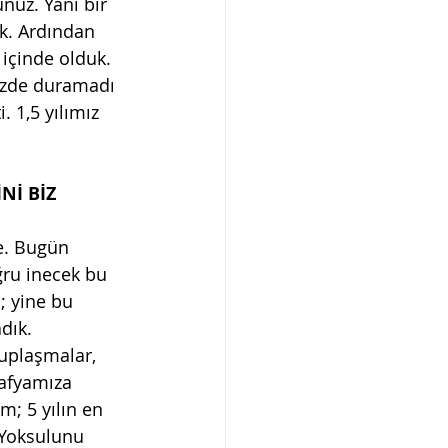
unuz. Yani bir 
ık. Ardından 
 içinde olduk. 
üzde duramadı 
 1,5 yılımız 
Nİ BİZ 
e. Bugün 
ğru inecek bu 
i; yine bu 
dık. 
uplaşmalar, 
rafyamıza 
; 5 yılın en 
. Yoksulunu 