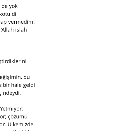
 de yok 
ötü dil 
evap vermedim. 
‘Allah ıslah 
irdiklerini 
ğişimin, bu 
 bir hale geldi 
çindeydi, 
 
 Yetmiyor; 
yor; çözümü 
or. Ülkemizde 