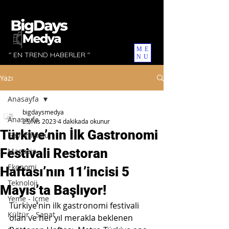
ME
" EN TREND HABERLER "
NU
Yazı
Anasayfa
bigdaysmedya
Anasayfa
25 Nis 2023
4 dakikada okunur
Türkiye’nin İlk Gastronomi
Gayrimenkul
Festivali Restoran
Magazin
Ekonomi
Haftası’nın 11’incisi 5
Teknoloji
Mayıs’ta Başlıyor!
Yeme - İçme
Türkiye’nin ilk gastronomi festivali 
Kültür - Sanat
olan ve her yıl merakla beklenen 