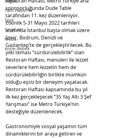
Restoran Haftası, Metro Türkiye ana 
Sağlık
sponsorluğunda Dude Table 
Tüm Haberler
tarafından 11. kez düzenleniyor. 
Spor
Etkinlik 5-31 Mayıs 2022 tarihleri 
Seyahat
arasında İstanbul başta olmak üzere 
İzmir, Bodrum, Denizli ve 
Moda
Gaziantep’te de gerçekleştirilecek. Bu 
Anne-Bebek
yılki teması “sürdürülebilirlik” olan 
Restoran Haftası, menüleri ile lezzet 
severlere hem lezzetin hem de 
sürdürülebilirliğin birlikte mümkün 
olduğu eşsiz bir deneyim yaşatacak. 
Restoran Haftası kapsamında bu yıl 
ilk kez gerçekleşecek “35 Yaş Altı 3 Şef 
Yarışması” ise Metro Türkiye’nin 
desteğiyle düzenlenecek.
Gastronomiyle sosyal yaşamın tüm 
dinamiklerini bir araya getiren ve 