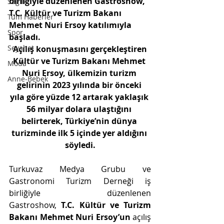
birliğiyle düzenlenen Gastroshow, 
Sağlık
T.C. Kültür ve Turizm Bakanı 
Tüm Haberler
Mehmet Nuri Ersoy katılımıyla 
Spor
başladı. 
Seyahat
 Açılış konuşmasını gerçekleştiren 
Kültür ve Turizm Bakanı Mehmet 
Moda
Nuri Ersoy, ülkemizin turizm 
Anne-Bebek
gelirinin 2023 yılında bir önceki 
yıla göre yüzde 12 artarak yaklaşık 
56 milyar dolara ulaştığını 
belirterek, Türkiye’nin dünya 
turizminde ilk 5 içinde yer aldığını 
söyledi.
Turkuvaz Medya Grubu ve 
Gastronomi Turizm Derneği iş 
birliğiyle düzenlenen 
Gastroshow, 
T.C. Kültür ve Turizm 
Bakanı Mehmet Nuri Ersoy’un 
açılış 