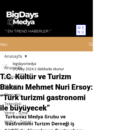
ME
" EN TREND HABERLER "
NU
Yazı
Anasayfa
bigdaysmedya
Anasayfa
31 May 2024
2 dakikada okunur
T.C. Kültür ve Turizm
Gayrimenkul
Bakanı Mehmet Nuri Ersoy:
Magazin
Ekonomi
“Türk turizmi gastronomi
Teknoloji
ile büyüyecek”
Yeme - İçme
Turkuvaz Medya Grubu ve 
Kültür - Sanat
Gastronomi Turizm Derneği iş 