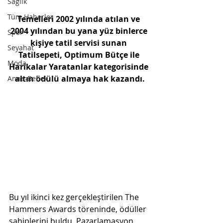
Sağlık
Tüm Haberler
Temelleri 2002 yılında atılan ve 
2004 yılından bu yana yüz binlerce 
Spor
kişiye tatil servisi sunan 
Seyahat
Tatilsepeti, Optimum Bütçe ile 
Moda
Harikalar Yaratanlar kategorisinde 
altın ödülü almaya hak kazandı.
Anne-Bebek
Bu yıl ikinci kez gerçekleştirilen The 
Hammers Awards töreninde, ödüller 
sahiplerini buldu. Pazarlamasyon 