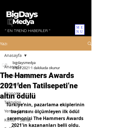
ME
" EN TREND HABERLER "
NU
Yazı
Anasayfa
bigdaysmedya
Anasayfa
8 Kas 2021
1 dakikada okunur
The Hammers Awards
Gayrimenkul
2021’den Tatilsepeti’ne
Magazin
Ekonomi
altın ödülü
Teknoloji
Türkiye’nin, pazarlama ekiplerinin 
Yeme - İçme
başarısını ölçümleyen ilk ödül 
seremonisi The Hammers Awards 
Kültür - Sanat
2021′in kazananları belli oldu.