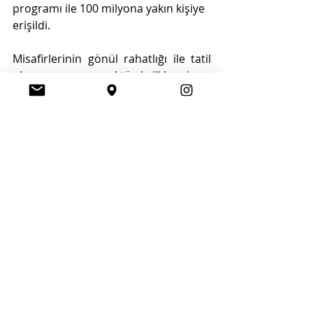
programı ile 100 milyona yakın kişiye 
erişildi. 
Misafirlerinin gönül rahatlığı ile tatil 
planı yapması ve sektörde ilklere imza 
atmak adına özenle çalışan Tatilsepeti 
ailesi, gelecek dönemde de 
birbirinden yaratıcı projelerini hayata 
geçirmeye devam edecek. 
Seyahat
Son Yazılar
Hepsini Gör