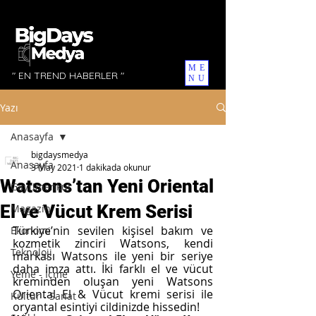
ME
" EN TREND HABERLER "
NU
Yazı
Anasayfa
bigdaysmedya
Anasayfa
3 May 2021
1 dakikada okunur
Watsons’tan Yeni Oriental
Gayrimenkul
El ve Vücut Krem Serisi
Magazin
Türkiye’nin sevilen kişisel bakım ve 
Ekonomi
kozmetik zinciri Watsons, kendi 
Teknoloji
markası Watsons ile yeni bir seriye 
daha imza attı. İki farklı el ve vücut 
Yeme - İçme
kreminden oluşan yeni Watsons 
Oriental El & Vücut kremi serisi ile 
Kültür - Sanat
oryantal esintiyi cildinizde hissedin!