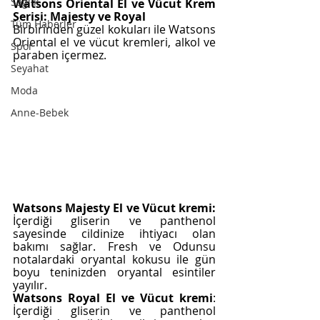
Sağlık
Watsons Oriental El ve Vücut Krem 
Serisi: Majesty ve Royal
Tüm Haberler
Birbirinden güzel kokuları ile Watsons 
Oriental el ve vücut kremleri, alkol ve 
Spor
paraben içermez. 
Seyahat
Moda
Anne-Bebek
Watsons Majesty El ve Vücut kremi:
İçerdiği gliserin ve panthenol  
sayesinde cildinize ihtiyacı olan 
bakımı sağlar. Fresh ve Odunsu 
notalardaki oryantal kokusu ile gün 
boyu teninizden oryantal esintiler 
yayılır. 
Watsons Royal El ve Vücut kremi
: 
İçerdiği gliserin ve panthenol 