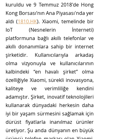
kuruldu ve 9 Temmuz 2018'de Hong 
Kong Borsası’nın Ana Piyasası'nda yer 
aldı (
1810.HK
). Xiaomi, temelinde bir 
IoT (Nesnelerin İnterneti) 
platformuna bağlı akıllı telefonlar ve 
akıllı donanımlara sahip bir internet 
şirketidir. Kullanıcılarıyla arkadaş 
olma vizyonuyla ve kullanıcılarının 
kalbindeki “en havalı şirket” olma 
özelliğiyle Xiaomi, sürekli inovasyona, 
kaliteye ve verimliliğe kendini 
adamıştır. Şirket, inovatif teknolojileri 
kullanarak dünyadaki herkesin daha 
iyi bir yaşam sürmesini sağlamak için 
dürüst fiyatlarla inanılmaz ürünler 
üretiyor. Şu anda dünyanın en büyük 
üçüncü telefon markası olan Xiaomi, 