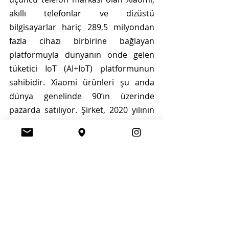
akıllı telefonlar ve dizüstü 
bilgisayarlar hariç 289,5 milyondan 
fazla cihazı birbirine bağlayan 
platformuyla dünyanın önde gelen 
tüketici IoT (AI+IoT) platformunun 
sahibidir. Xiaomi ürünleri şu anda 
dünya genelinde 90’ın üzerinde 
pazarda satılıyor. Şirket, 2020 yılının 
ağustos ayında bir önceki yıla kıyasla 
46 sıra yükselerek Fortune Global 500 
listesine 422'nci sıradan ikinci kez 
girdi. İnternet şirketleri arasında 7’nci 
sırada yer aldı. Xiaomi, Hang Seng 
Index, Hang Seng China Enterprises 
Index ve Hang Seng TECH Index'te yer 
almaktadır.