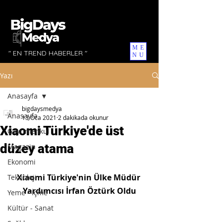
ME
" EN TREND HABERLER "
NU
Yazı
Anasayfa
bigdaysmedya
Anasayfa
13 Oca 2021
2 dakikada okunur
Xiaomi Türkiye'de üst
Gayrimenkul
düzey atama
Magazin
Ekonomi
Xiaomi Türkiye'nin Ülke Müdür 
Teknoloji
Yardımcısı İrfan Öztürk Oldu
Yeme - İçme
Kültür - Sanat