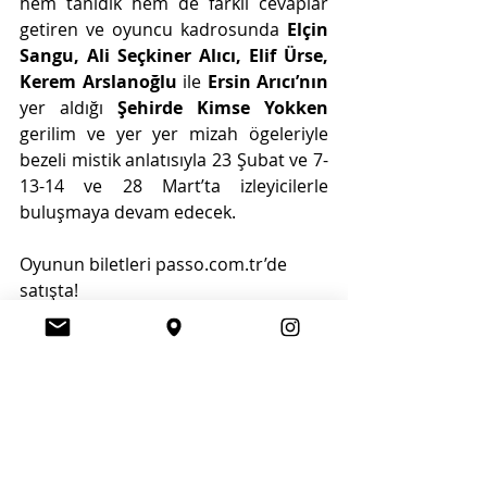
hem tanıdık hem de farklı cevaplar 
getiren ve
oyuncu kadrosunda 
Elçin 
Sangu, Ali Seçkiner Alıcı, Elif Ürse, 
Kerem Arslanoğlu
 ile 
Ersin Arıcı’nın 
yer aldığı 
Şehirde Kimse Yokken 
gerilim ve yer yer mizah ögeleriyle 
bezeli mistik anlatısıyla 23 Şubat ve 7-
13-14 ve 28 Mart’ta izleyicilerle 
buluşmaya devam edecek.
Oyunun biletleri passo.com.tr’de 
satışta!
zorlupsm
Şehirde Kimse Yokken
Kültür - Sanat
Son Yazılar
Hepsini Gör