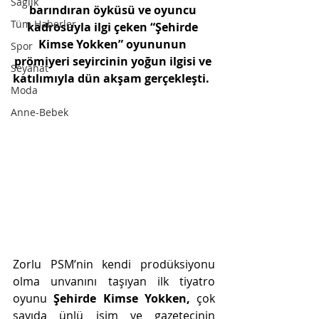
Sağlık
barındıran öyküsü ve oyuncu 
Tüm Haberler
kadrosuyla ilgi çeken “Şehirde 
Kimse Yokken” oyununun 
Spor
prömiyeri seyircinin yoğun ilgisi ve 
Seyahat
katılımıyla dün akşam gerçekleşti.  
Moda
Anne-Bebek
Zorlu PSM’nin kendi prodüksiyonu 
olma unvanını taşıyan ilk tiyatro 
oyunu 
Şehirde Kimse Yokken, 
çok 
sayıda ünlü isim ve gazetecinin 