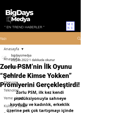
ME
" EN TREND HABERLER "
NU
Yazı
Anasayfa
bigdaysmedya
Anasayfa
23 Şub 2022
1 dakikada okunur
Zorlu PSM’nin İlk Oyunu
Gayrimenkul
“Şehirde Kimse Yokken”
Magazin
Ekonomi
Prömiyerini Gerçekleştirdi!
Teknoloji
Zorlu PSM, ilk kez kendi 
Yeme - İçme
prodüksiyonuyla sahneye 
koyduğu ve kadınlık, erkeklik 
Kültür - Sanat
üzerine pek çok tartışmayı içinde 