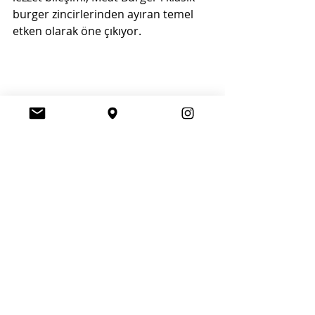
burger zincirlerinden ayıran temel 
etken olarak öne çıkıyor.
Açılışa Sektörden Destek
Kartal’daki açılışa gastronomi 
dünyasından da önemli bir katılım 
vardı. Gastronomi Turizmi Derneği 
Başkanı Gürkan Boztepe, açılışta yer 
alarak yerli markaların büyümesini 