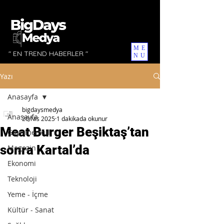
ME
" EN TREND HABERLER "
NU
Yazı
Anasayfa
bigdaysmedya
Anasayfa
20 Nis 2025
1 dakikada okunur
Meat Burger Beşiktaş’tan
Gayrimenkul
sonra Kartal’da
Magazin
Ekonomi
Teknoloji
Yeme - İçme
Kültür - Sanat